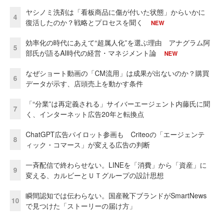
ヤシノミ洗剤は「看板商品に傷が付いた状態」からいかに
4
復活したのか？戦略とプロセスを聞く
NEW
効率化の時代にあえて“超属人化”を選ぶ理由 アナグラム阿
5
部氏が語るAI時代の経営・マネジメント論
NEW
なぜショート動画の「CM流用」は成果が出ないのか？購買
6
データが示す、店頭売上を動かす条件
「“分業”は再定義される」サイバーエージェント内藤氏に聞
7
く、インターネット広告20年と転換点
ChatGPT広告パイロット参画も Criteoの「エージェンテ
8
ィック・コマース」が変える広告の判断
一斉配信で終わらせない。LINEを「消費」から「資産」に
9
変える、カルビーとＵＴグループの設計思想
瞬間認知では伝わらない。国産靴下ブランドがSmartNews
10
で見つけた「ストーリーの届け方」