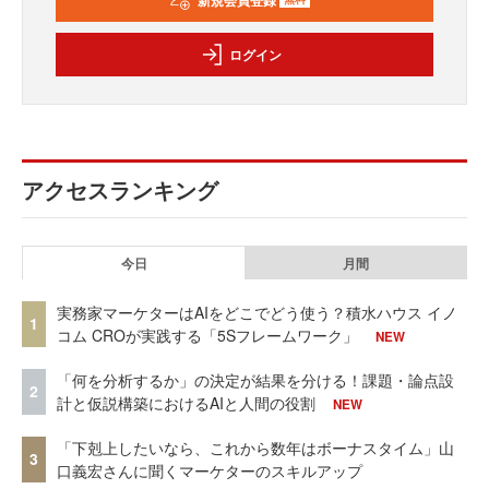
ログイン
アクセスランキング
今日
月間
実務家マーケターはAIをどこでどう使う？積水ハウス イノ
1
コム CROが実践する「5Sフレームワーク」
NEW
「何を分析するか」の決定が結果を分ける！課題・論点設
2
計と仮説構築におけるAIと人間の役割
NEW
「下剋上したいなら、これから数年はボーナスタイム」山
3
口義宏さんに聞くマーケターのスキルアップ