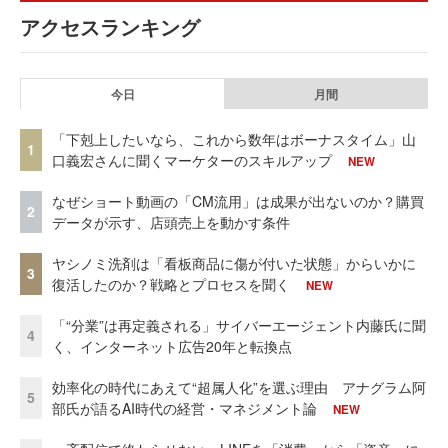
アクセスランキング
今日
月間
「下剋上したいなら、これから数年はボーナスタイム」山
1
口義宏さんに聞くマーケターのスキルアップ
NEW
なぜショート動画の「CM流用」は成果が出ないのか？購買
2
データが示す、店頭売上を動かす条件
ヤシノミ洗剤は「看板商品に傷が付いた状態」からいかに
3
復活したのか？戦略とプロセスを聞く
NEW
「“分業”は再定義される」サイバーエージェント内藤氏に聞
4
く、インターネット広告20年と転換点
効率化の時代にあえて“超属人化”を選ぶ理由 アナグラム阿
5
部氏が語るAI時代の経営・マネジメント論
NEW