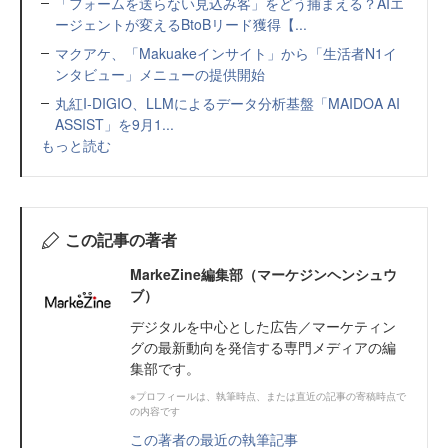
「フォームを送らない見込み客」をどう捕まえる？AIエ
ージェントが変えるBtoBリード獲得【...
マクアケ、「Makuakeインサイト」から「生活者N1イ
ンタビュー」メニューの提供開始
丸紅I-DIGIO、LLMによるデータ分析基盤「MAIDOA AI
ASSIST」を9月1...
もっと読む
この記事の著者
MarkeZine編集部（マーケジンヘンシュウ
ブ）
デジタルを中心とした広告／マーケティン
グの最新動向を発信する専門メディアの編
集部です。
※プロフィールは、執筆時点、または直近の記事の寄稿時点で
の内容です
この著者の最近の執筆記事