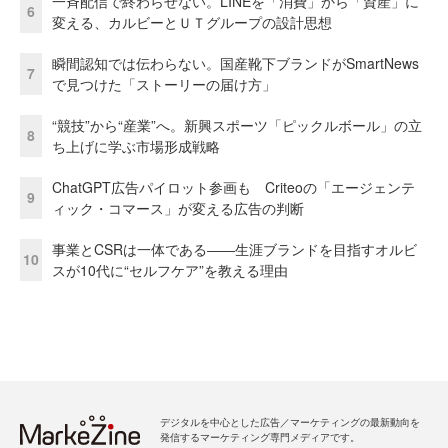
一斉配信で終わらせない。LINEを「消費」から「資産」に
6
変える、カルビーとＵＴグループの設計思想
瞬間認知では伝わらない。国産靴下ブランドがSmartNews
7
で見つけた「ストーリーの届け方」
“競技”から“産業”へ。新興スポーツ「ピックルボール」の立
8
ち上げに学ぶ市場形成戦略
ChatGPT広告パイロット参画も Criteoの「エージェンテ
9
ィック・コマース」が変える広告の判断
事業とCSRは一体である――生涯ブランドを目指すオルビ
10
スが10代に“セルフケア”を教える理由
デジタルを中心とした広告／マーケティングの最新動向を
発信するマーケティング専門メディアです。