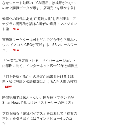
なぜショート動画の「CM流用」は成果が出ない
のか？購買データが示す、店頭売上を動かす条件
効率化の時代にあえて“超属人化”を選ぶ理由 ア
ナグラム阿部氏が語るAI時代の経営・マネジメン
ト論
NEW
実務家マーケターはAIをどこでどう使う？積水ハ
ウス イノコム CROが実践する「5Sフレームワー
ク」
NEW
「“分業”は再定義される」サイバーエージェント
内藤氏に聞く、インターネット広告20年と転換点
「何を分析するか」の決定が結果を分ける！課
題・論点設計と仮説構築におけるAIと人間の役割
NEW
瞬間認知では伝わらない。国産靴下ブランドが
SmartNewsで見つけた「ストーリーの届け方」
プロも陥る「確証バイアス」を回避して「顧客の
本音」を引き出すには？インタビュー4つのコ
ツ