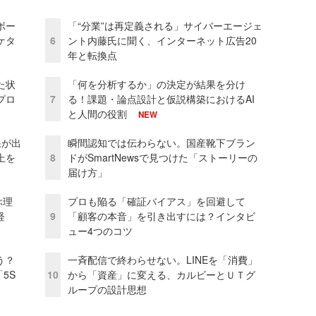
ボー
「“分業”は再定義される」サイバーエージェ
ケタ
6
ント内藤氏に聞く、インターネット広告20
年と転換点
た状
「何を分析するか」の決定が結果を分け
プロ
7
る！課題・論点設計と仮説構築におけるAI
と人間の役割
NEW
果が出
瞬間認知では伝わらない。国産靴下ブラン
上を
8
ドがSmartNewsで見つけた「ストーリーの
届け方」
ぶ理
プロも陥る「確証バイアス」を回避して
経
9
「顧客の本音」を引き出すには？インタビ
ュー4つのコツ
う？
一斉配信で終わらせない。LINEを「消費」
5S
10
から「資産」に変える、カルビーとＵＴグ
ループの設計思想