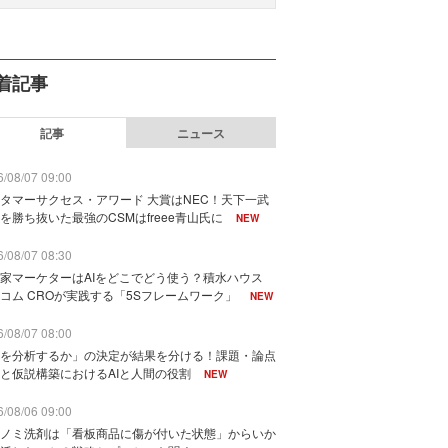
着記事
記事
ニュース
/08/07 09:00
タマーサクセス・アワード 大賞はNEC！天下一武
を勝ち抜いた最強のCSMはfreee青山氏に
NEW
/08/07 08:30
家マーケターはAIをどこでどう使う？積水ハウス
コム CROが実践する「5Sフレームワーク」
NEW
/08/07 08:00
を分析するか」の決定が結果を分ける！課題・論点
と仮説構築におけるAIと人間の役割
NEW
/08/06 09:00
ノミ洗剤は「看板商品に傷が付いた状態」からいか