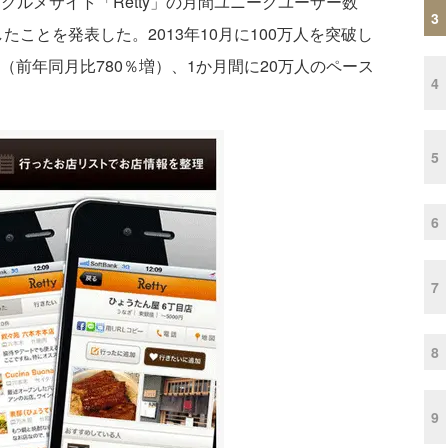
グルメサイト「Retty」の月間ユニークユーザー数
3
したことを発表した。2013年10月に100万人を突破し
（前年同月比780％増）、1か月間に20万人のペース
4
5
6
7
8
9