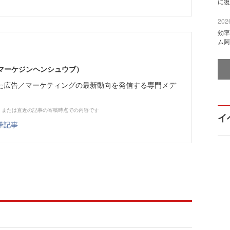
に復
2026
効率
ム阿
部（マーケジンヘンシュウブ）
た広告／マーケティングの最新動向を発信する専門メデ
、または直近の記事の寄稿時点での内容です
イ
筆記事