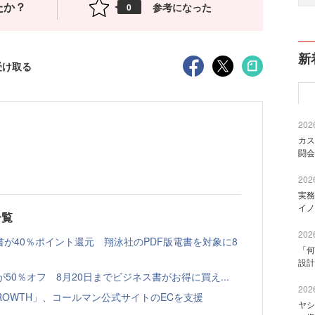
たか？
参考になった
0
新
受け取る
2026
カス
闘会
2026
実務
イノ
一覧
2026
書が40％ポイント還元 翔泳社のPDF版電書を対象に8
「何
設計
本が50％オフ 8月20日までビジネス書がお得に買え...
2026
GROWTH」、コールマン公式サイトのECを支援
ヤシ