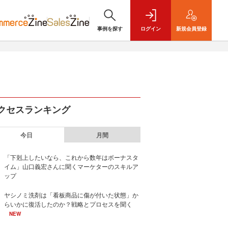
事例を探す
ログイン
新規
会員登録
クセスランキング
今日
月間
「下剋上したいなら、これから数年はボーナスタ
イム」山口義宏さんに聞くマーケターのスキルア
ップ
ヤシノミ洗剤は「看板商品に傷が付いた状態」か
らいかに復活したのか？戦略とプロセスを聞く
NEW