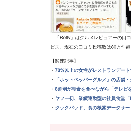
「Retty」はグルメレビュアーの
ビス。現在の口コミ投稿数は80万件超
【関連記事】
・
70%以上の女性がレストランデートで
・
「ホットペッパーグルメ」の店舗・ク
・
8割弱が朝食を食べながら「テレビ
・
ヤフー初、業績連動型の社員食堂「B
・
クックパッド、食の検索データサー