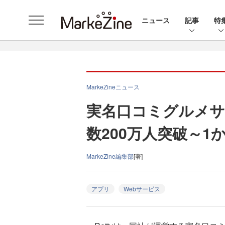
ニュース
記事
特
MarkeZineニュース
実名口コミグルメサイ
数200万人突破～1
MarkeZine編集部
[著]
アプリ
Webサービス