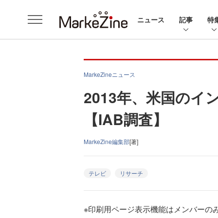
ニュース
記事
特
MarkeZineニュース
2013年、米国の
【IAB調査】
MarkeZine編集部
[著]
テレビ
リサーチ
※印刷用ページ表示機能はメンバーの