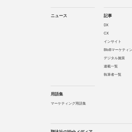
ニュース
記事
DX
CX
インサイト
BtoBマーケティ
デジタル施策
連載一覧
執筆者一覧
用語集
マーケティング用語集
翔泳社のWebメディア