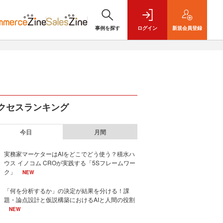
事例を探す
ログイン
新規
会員登録
クセスランキング
今日
月間
実務家マーケターはAIをどこでどう使う？積水ハ
ウス イノコム CROが実践する「5Sフレームワー
ク」
NEW
「何を分析するか」の決定が結果を分ける！課
題・論点設計と仮説構築におけるAIと人間の役割
NEW