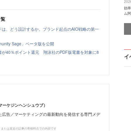
2026
効率
ム阿
一覧
ドは、どう設計するか。ブランド起点のAIO戦略の第一
nity Sage」ベータ版を公開
書が40％ポイント還元 翔泳社のPDF版電書を対象に8
イ
部（マーケジンヘンシュウブ）
た広告／マーケティングの最新動向を発信する専門メデ
、または直近の記事の寄稿時点での内容です