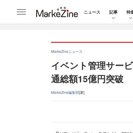
ニュース
記事
特
MarkeZineニュース
イベント管理サービス
通総額15億円突破
MarkeZine編集部
[著]