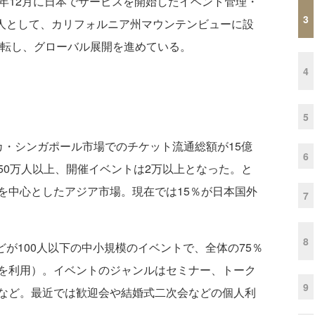
11年12月に日本でサービスを開始したイベント管理・
3
る法人として、カリフォルニア州マウンテンビューに設
移転し、グローバル展開を進めている。
4
5
カ・シンガポール市場でのチケット流通総額が15億
6
50万人以上、開催イベントは2万以上となった。
と
を中心としたアジア市場。現在では15％が日本国外
7
8
どが100人以下の中小規模のイベントで、全体の75％
を利用）。イベントのジャンルはセミナー、トーク
9
など。最近では歓迎会や結婚式二次会などの個人利