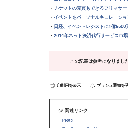
・
チケットの売買もできるフリマサービ
・
イベントをパーソナルキュレーションする
・
日経、イベントレジストに1億6500
・
2014年ネット決済代行サービス市場規
この記事は参考になりまし
印刷用を表示
プッシュ通知を
関連リンク
Peatix