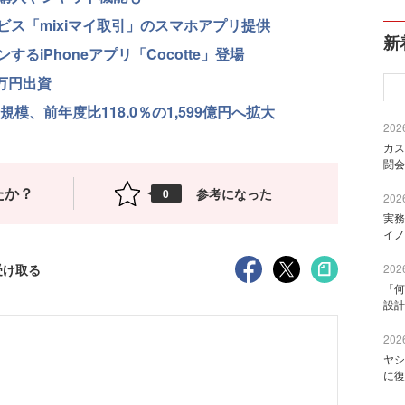
ス「mixiマイ取引」のスマホアプリ提供
新
iPhoneアプリ「Cocotte」登場
万円出資
模、前年度比118.0％の1,599億円へ拡大
2026
カス
闘会
たか？
参考になった
0
2026
実務
イノ
受け取る
2026
「何
設計
2026
ヤシ
に復