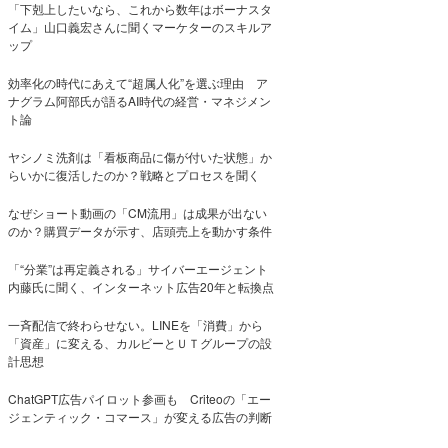
「下剋上したいなら、これから数年はボーナスタ
イム」山口義宏さんに聞くマーケターのスキルア
ップ
効率化の時代にあえて“超属人化”を選ぶ理由 ア
ナグラム阿部氏が語るAI時代の経営・マネジメン
ト論
ヤシノミ洗剤は「看板商品に傷が付いた状態」か
らいかに復活したのか？戦略とプロセスを聞く
なぜショート動画の「CM流用」は成果が出ない
のか？購買データが示す、店頭売上を動かす条件
「“分業”は再定義される」サイバーエージェント
内藤氏に聞く、インターネット広告20年と転換点
一斉配信で終わらせない。LINEを「消費」から
「資産」に変える、カルビーとＵＴグループの設
計思想
ChatGPT広告パイロット参画も Criteoの「エー
ジェンティック・コマース」が変える広告の判断