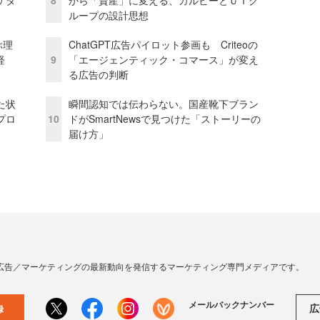
ケタ
8
から「資産」に変える、カルビーとＵＴグ
ループの設計思想
ぶ理
ChatGPT広告パイロット参画も Criteoの
経
9
「エージェンティック・コマース」が変え
る広告の判断
た状
瞬間認知では伝わらない。国産靴下ブラン
プロ
10
ドがSmartNewsで見つけた「ストーリーの
届け方」
広告／マーケティングの最新動向を発信するマーケティング専門メディアです。
メールバックナンバー
広
録