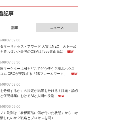
着記事
記事
ニュース
/08/07 09:00
タマーサクセス・アワード 大賞はNEC！天下一武
を勝ち抜いた最強のCSMはfreee青山氏に
NEW
/08/07 08:30
家マーケターはAIをどこでどう使う？積水ハウス
コム CROが実践する「5Sフレームワーク」
NEW
/08/07 08:00
を分析するか」の決定が結果を分ける！課題・論点
と仮説構築におけるAIと人間の役割
NEW
/08/06 09:00
ノミ洗剤は「看板商品に傷が付いた状態」からいか
活したのか？戦略とプロセスを聞く