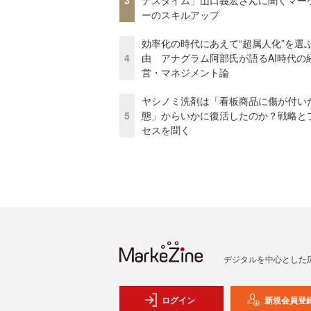
3
ナスタイム」山口義宏さんに聞くマー
ーのスキルアップ
効率化の時代にあえて“超属人化”を選
4
由 アナグラム阿部氏が語るAI時代の
営・マネジメント論
ヤシノミ洗剤は「看板商品に傷が付い
5
態」からいかに復活したのか？戦略と
セスを聞く
デジタルを中心とした
ログイン
新規会員登