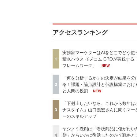
アクセスランキング
実務家マーケターはAIをどこでどう使
1
積水ハウス イノコム CROが実践する「
フレームワーク」
NEW
「何を分析するか」の決定が結果を分
2
る！課題・論点設計と仮説構築における
と人間の役割
NEW
「下剋上したいなら、これから数年は
3
ナスタイム」山口義宏さんに聞くマー
ーのスキルアップ
ヤシノミ洗剤は「看板商品に傷が付い
4
態」からいかに復活したのか？戦略と