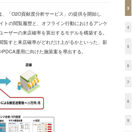
3
gy Labsは、「O2O貢献度分析サービス」の提供を開始し
サイトの閲覧履歴と、オフライン行動におけるアンケ
4
ユーザーの来店確率を算出するモデルを構築する。
閲覧すと来店確率がどれだけ上がるかといった、影
5
定やPDCA運用に向けた施策案を導出する。
6
7
8
9