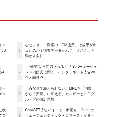
う？
なぜショート動画の「CM流用」は成果が出
5S
6
ないのか？購買データが示す、店頭売上を
動かす条件
け
「“分業”は再定義される」サイバーエージェ
AI
7
ント内藤氏に聞く、インターネット広告20
年と転換点
ボー
一斉配信で終わらせない。LINEを「消費」
ケタ
8
から「資産」に変える、カルビーとＵＴグ
ループの設計思想
た状
ChatGPT広告パイロット参画も Criteoの
プロ
9
「エージェンティック・コマース」が変え