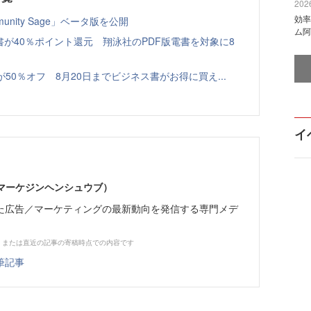
2026
効率
nity Sage」ベータ版を公開
ム阿
書が40％ポイント還元 翔泳社のPDF版電書を対象に8
本が50％オフ 8月20日までビジネス書がお得に買え...
イ
部（マーケジンヘンシュウブ）
た広告／マーケティングの最新動向を発信する専門メデ
、または直近の記事の寄稿時点での内容です
筆記事