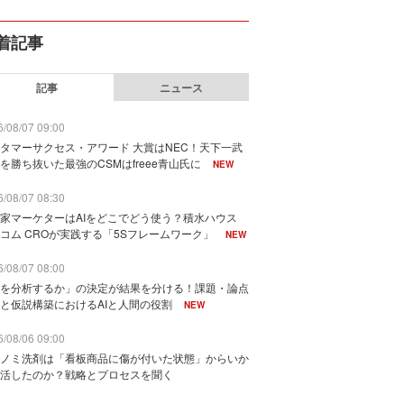
着記事
記事
ニュース
/08/07 09:00
タマーサクセス・アワード 大賞はNEC！天下一武
を勝ち抜いた最強のCSMはfreee青山氏に
NEW
/08/07 08:30
家マーケターはAIをどこでどう使う？積水ハウス
コム CROが実践する「5Sフレームワーク」
NEW
/08/07 08:00
を分析するか」の決定が結果を分ける！課題・論点
と仮説構築におけるAIと人間の役割
NEW
/08/06 09:00
ノミ洗剤は「看板商品に傷が付いた状態」からいか
活したのか？戦略とプロセスを聞く