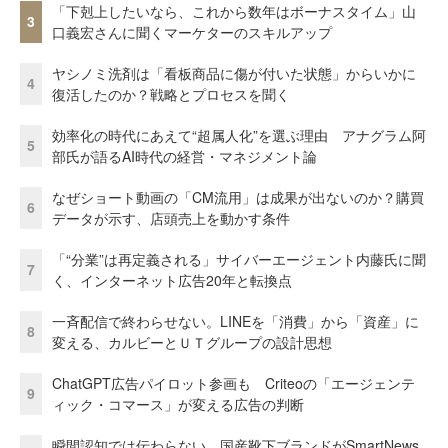
「下剋上したいなら、これから数年はボーナスタイム」山
3
口義宏さんに聞くマーケターのスキルアップ
ヤシノミ洗剤は「看板商品に傷が付いた状態」からいかに
4
復活したのか？戦略とプロセスを聞く
効率化の時代にあえて“超属人化”を選ぶ理由 アナグラム阿
5
部氏が語るAI時代の経営・マネジメント論
なぜショート動画の「CM流用」は成果が出ないのか？購買
6
データが示す、店頭売上を動かす条件
「“分業”は再定義される」サイバーエージェント内藤氏に聞
7
く、インターネット広告20年と転換点
一斉配信で終わらせない。LINEを「消費」から「資産」に
8
変える、カルビーとＵＴグループの設計思想
ChatGPT広告パイロット参画も Criteoの「エージェンテ
9
ィック・コマース」が変える広告の判断
瞬間認知では伝わらない。国産靴下ブランドがSmartNews