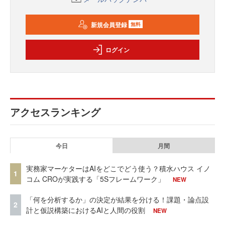
新規会員登録
無料
ログイン
アクセスランキング
今日
月間
実務家マーケターはAIをどこでどう使う？積水ハウス イノ
1
コム CROが実践する「5Sフレームワーク」
NEW
「何を分析するか」の決定が結果を分ける！課題・論点設
2
計と仮説構築におけるAIと人間の役割
NEW