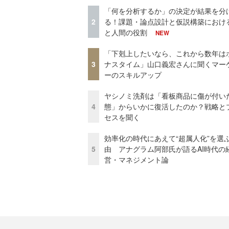
「何を分析するか」の決定が結果を分
2
る！課題・論点設計と仮説構築における
と人間の役割
NEW
「下剋上したいなら、これから数年は
3
ナスタイム」山口義宏さんに聞くマー
ーのスキルアップ
ヤシノミ洗剤は「看板商品に傷が付い
4
態」からいかに復活したのか？戦略と
セスを聞く
効率化の時代にあえて“超属人化”を選
5
由 アナグラム阿部氏が語るAI時代の
営・マネジメント論