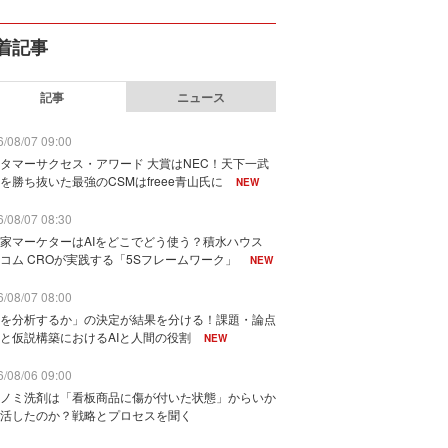
着記事
記事
ニュース
/08/07 09:00
タマーサクセス・アワード 大賞はNEC！天下一武
を勝ち抜いた最強のCSMはfreee青山氏に
NEW
/08/07 08:30
家マーケターはAIをどこでどう使う？積水ハウス
コム CROが実践する「5Sフレームワーク」
NEW
/08/07 08:00
を分析するか」の決定が結果を分ける！課題・論点
と仮説構築におけるAIと人間の役割
NEW
/08/06 09:00
ノミ洗剤は「看板商品に傷が付いた状態」からいか
活したのか？戦略とプロセスを聞く