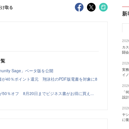
受け取る
新
2026
カス
闘会
一覧
2026
実務
nity Sage」ベータ版を公開
イノ
書が40％ポイント還元 翔泳社のPDF版電書を対象に8
2026
「何
本が50％オフ 8月20日までビジネス書がお得に買え...
設計
2026
ヤシ
に復