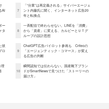
け
「“分業”は再定義される」サイバーエージェ
AI
7
ント内藤氏に聞く、インターネット広告20
年と転換点
ボー
一斉配信で終わらせない。LINEを「消費」
ケタ
8
から「資産」に変える、カルビーとＵＴグ
ループの設計思想
た状
ChatGPT広告パイロット参画も Criteoの
プロ
9
「エージェンティック・コマース」が変え
る広告の判断
ぶ理
瞬間認知では伝わらない。国産靴下ブラン
経
10
ドがSmartNewsで見つけた「ストーリーの
届け方」