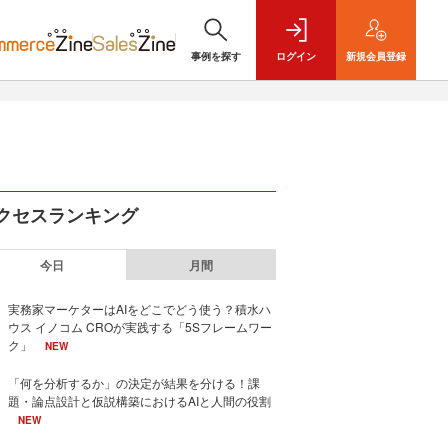
事例を探す
ログイン
新規
会員登録
クセスランキング
今日
月間
実務家マーケターはAIをどこでどう使う？積水ハ
ウス イノコム CROが実践する「5Sフレームワー
ク」
NEW
「何を分析するか」の決定が結果を分ける！課
題・論点設計と仮説構築におけるAIと人間の役割
NEW