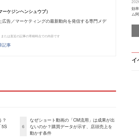
2026
効率
部（マーケジンヘンシュウブ）
ム阿
た広告／マーケティングの最新動向を発信する専門メデ
、または直近の記事の寄稿時点での内容です
筆記事
イ
う？
なぜショート動画の「CM流用」は成果が出
5S
6
ないのか？購買データが示す、店頭売上を
動かす条件