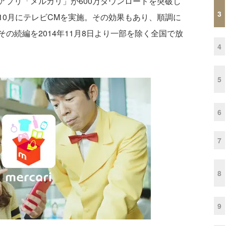
プリ「メルカリ」が600万ダウンロードを突破し
3
10月にテレビCMを実施。その効果もあり、順調に
の続編を2014年11月8日より一部を除く全国で放
4
5
6
7
8
9