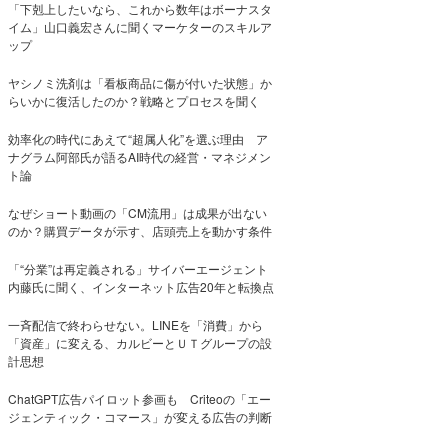
「下剋上したいなら、これから数年はボーナスタ
イム」山口義宏さんに聞くマーケターのスキルア
ップ
ヤシノミ洗剤は「看板商品に傷が付いた状態」か
らいかに復活したのか？戦略とプロセスを聞く
効率化の時代にあえて“超属人化”を選ぶ理由 ア
ナグラム阿部氏が語るAI時代の経営・マネジメン
ト論
なぜショート動画の「CM流用」は成果が出ない
のか？購買データが示す、店頭売上を動かす条件
「“分業”は再定義される」サイバーエージェント
内藤氏に聞く、インターネット広告20年と転換点
一斉配信で終わらせない。LINEを「消費」から
「資産」に変える、カルビーとＵＴグループの設
計思想
ChatGPT広告パイロット参画も Criteoの「エー
ジェンティック・コマース」が変える広告の判断