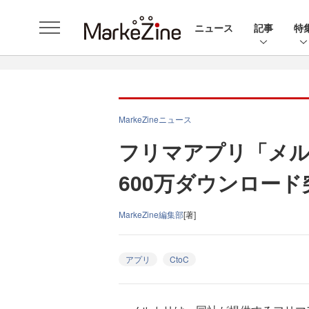
ニュース
記事
特
MarkeZineニュース
フリマアプリ「メル
600万ダウンロード
MarkeZine編集部
[著]
アプリ
CtoC