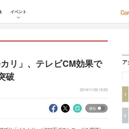
集
イベント
カリ」、テレビCM効果で
ア
突破
2014/11/06 16:00
1
通知
2