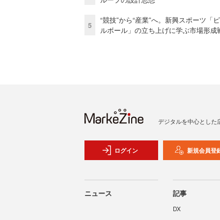
“競技”から“産業”へ。新興スポーツ「
5
ルボール」の立ち上げに学ぶ市場形成
デジタルを中心とした
ログイン
新規会員登
ニュース
記事
DX