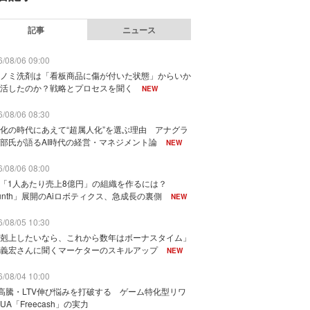
記事
ニュース
/08/06 09:00
ノミ洗剤は「看板商品に傷が付いた状態」からいか
活したのか？戦略とプロセスを聞く
NEW
/08/06 08:30
化の時代にあえて“超属人化”を選ぶ理由 アナグラ
部氏が語るAI時代の経営・マネジメント論
NEW
/08/06 08:00
で「1人あたり売上8億円」の組織を作るには？
unth」展開のAiロボティクス、急成長の裏側
NEW
/08/05 10:30
剋上したいなら、これから数年はボーナスタイム」
義宏さんに聞くマーケターのスキルアップ
NEW
/08/04 10:00
I高騰・LTV伸び悩みを打破する ゲーム特化型リワ
UA「Freecash」の実力