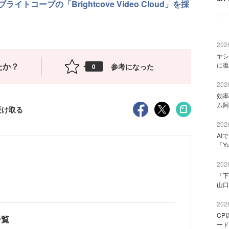
コーブの「Brightcove Video Cloud」を採
2026
ヤシ
たか？
に復
参考になった
0
2026
効率
ム阿
受け取る
2026
AI
「Y
2026
「下
山口
2026
CP
一覧
ード