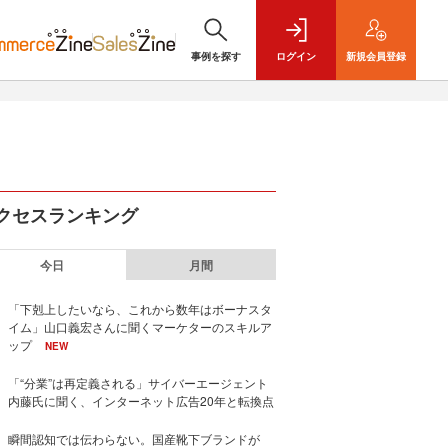
事例を探す
ログイン
新規
会員登録
クセスランキング
今日
月間
「下剋上したいなら、これから数年はボーナスタ
イム」山口義宏さんに聞くマーケターのスキルア
ップ
NEW
「“分業”は再定義される」サイバーエージェント
内藤氏に聞く、インターネット広告20年と転換点
瞬間認知では伝わらない。国産靴下ブランドが