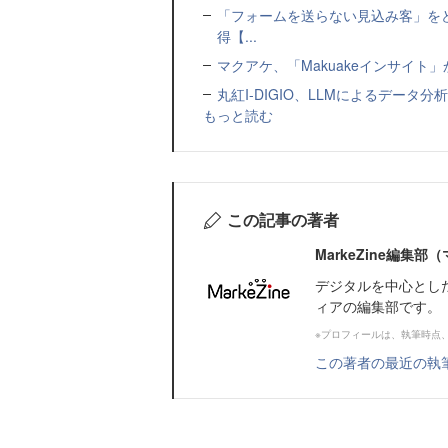
「フォームを送らない見込み客」をど
得【...
マクアケ、「Makuakeインサイ
丸紅I-DIGIO、LLMによるデータ分析基盤
もっと読む
この記事の著者
MarkeZine編集
デジタルを中心とし
ィアの編集部です。
※プロフィールは、執筆時点
この著者の最近の執