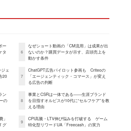
ボー
なぜショート動画の「CM流用」は成果が出
ケタ
6
ないのか？購買データが示す、店頭売上を
動かす条件
ージェ
ChatGPT広告パイロット参画も Criteoの
20
7
「エージェンティック・コマース」が変え
る広告の判断
ラン
事業とCSRは一体である――生涯ブランド
リーの
8
を目指すオルビスが10代に“セルフケア”を教
える理由
費」
CPI高騰・LTV伸び悩みを打破する ゲーム
9
Ｔグ
特化型リワードUA「Freecash」の実力