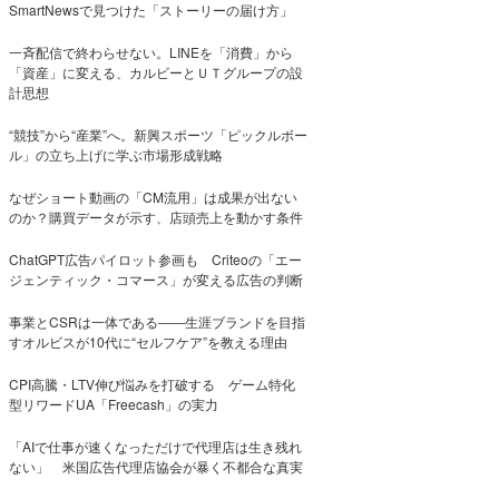
SmartNewsで見つけた「ストーリーの届け方」
一斉配信で終わらせない。LINEを「消費」から
「資産」に変える、カルビーとＵＴグループの設
計思想
“競技”から“産業”へ。新興スポーツ「ピックルボー
ル」の立ち上げに学ぶ市場形成戦略
なぜショート動画の「CM流用」は成果が出ない
のか？購買データが示す、店頭売上を動かす条件
ChatGPT広告パイロット参画も Criteoの「エー
ジェンティック・コマース」が変える広告の判断
事業とCSRは一体である――生涯ブランドを目指
すオルビスが10代に“セルフケア”を教える理由
CPI高騰・LTV伸び悩みを打破する ゲーム特化
型リワードUA「Freecash」の実力
「AIで仕事が速くなっただけで代理店は生き残れ
ない」 米国広告代理店協会が暴く不都合な真実