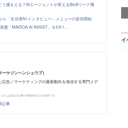
う捕まえる？AIエージェントが変えるBtoBリード獲
ト」から「生活者N1インタビュー」メニューの提供開始
「MAIDOA AI ASSIST」を9月1...
イ
部（マーケジンヘンシュウブ）
た広告／マーケティングの最新動向を発信する専門メデ
、または直近の記事の寄稿時点での内容です
筆記事