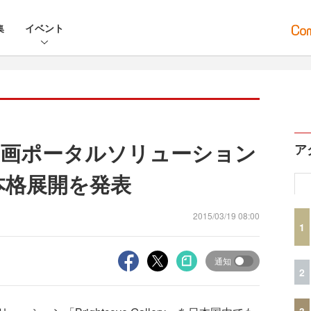
集
イベント
動画ポータルソリューション
ア
内本格展開を発表
2015/03/19 08:00
1
通知
2
3