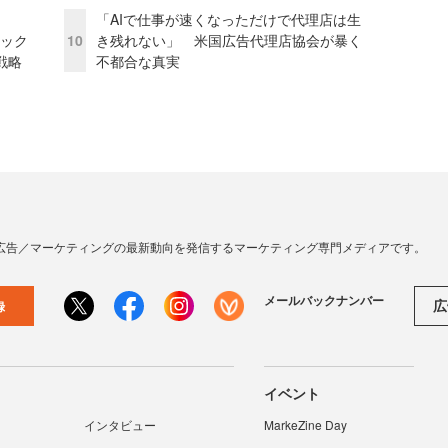
「AIで仕事が速くなっただけで代理店は生
ピック
10
き残れない」 米国広告代理店協会が暴く
戦略
不都合な真実
広告／マーケティングの最新動向を発信するマーケティング専門メディアです。
メールバックナンバー
広
録
イベント
インタビュー
MarkeZine Day