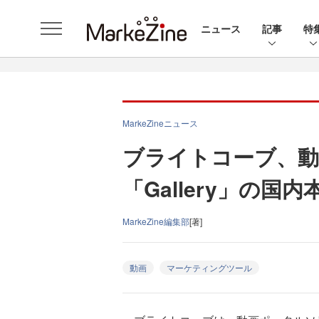
ニュース
記事
特
MarkeZineニュース
ブライトコーブ、
「Gallery」の国
MarkeZine編集部
[著]
動画
マーケティングツール