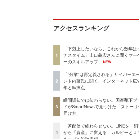
アクセスランキング
「下剋上したいなら、これから数年は
1
ナスタイム」山口義宏さんに聞くマー
ーのスキルアップ
NEW
「“分業”は再定義される」サイバーエ
2
ント内藤氏に聞く、インターネット広告
年と転換点
瞬間認知では伝わらない。国産靴下ブ
3
ドがSmartNewsで見つけた「ストー
届け方」
一斉配信で終わらせない。LINEを「消
4
から「資産」に変える、カルビーとＵ
ループの設計思想