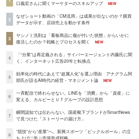
口義宏さんに聞くマーケターのスキルアップ
NEW
なぜショート動画の「CM流用」は成果が出ないのか？購買
2
データが示す、店頭売上を動かす条件
ヤシノミ洗剤は「看板商品に傷が付いた状態」からいかに
3
復活したのか？戦略とプロセスを聞く
NEW
「“分業”は再定義される」サイバーエージェント内藤氏に聞
4
く、インターネット広告20年と転換点
効率化の時代にあえて“超属人化”を選ぶ理由 アナグラム阿
5
部氏が語るAI時代の経営・マネジメント論
NEW
一斉配信で終わらせない。LINEを「消費」から「資産」に
6
変える、カルビーとＵＴグループの設計思想
瞬間認知では伝わらない。国産靴下ブランドがSmartNews
7
で見つけた「ストーリーの届け方」
“競技”から“産業”へ。新興スポーツ「ピックルボール」の立
8
ち上げに学ぶ市場形成戦略