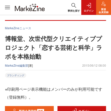
新規
事例を探す
ログイン
会員登録
MarkeZineニュース
博報堂、次世代型クリエイティブプ
ロジェクト「恋する芸術と科学」ラ
ボを本格始動
MarkeZine編集部
[著]
2015/06/12 08:00
ブランディング
※印刷用ページ表示機能はメンバーのみが利用可能です
（登録無料）。
無料