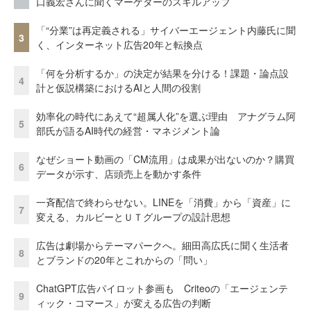
口義宏さんに聞くマーケターのスキルアップ
「“分業”は再定義される」サイバーエージェント内藤氏に聞
3
く、インターネット広告20年と転換点
「何を分析するか」の決定が結果を分ける！課題・論点設
4
計と仮説構築におけるAIと人間の役割
効率化の時代にあえて“超属人化”を選ぶ理由 アナグラム阿
5
部氏が語るAI時代の経営・マネジメント論
なぜショート動画の「CM流用」は成果が出ないのか？購買
6
データが示す、店頭売上を動かす条件
一斉配信で終わらせない。LINEを「消費」から「資産」に
7
変える、カルビーとＵＴグループの設計思想
広告は劇場からテーマパークへ。細田高広氏に聞く生活者
8
とブランドの20年とこれからの「問い」
ChatGPT広告パイロット参画も Criteoの「エージェンテ
9
ィック・コマース」が変える広告の判断