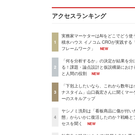
アクセスランキング
実務家マーケターはAIをどこでどう使
1
積水ハウス イノコム CROが実践する「
フレームワーク」
NEW
「何を分析するか」の決定が結果を分
2
る！課題・論点設計と仮説構築における
と人間の役割
NEW
「下剋上したいなら、これから数年は
3
ナスタイム」山口義宏さんに聞くマー
ーのスキルアップ
ヤシノミ洗剤は「看板商品に傷が付い
4
態」からいかに復活したのか？戦略と
セスを聞く
NEW