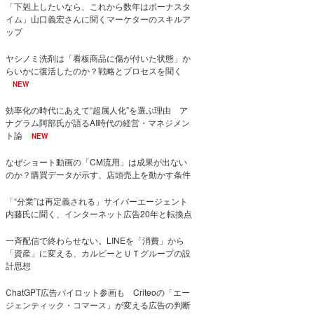
「下剋上したいなら、これから数年はボーナスタ
イム」山口義宏さんに聞くマーケターのスキルア
ップ
ヤシノミ洗剤は「看板商品に傷が付いた状態」か
らいかに復活したのか？戦略とプロセスを聞く
NEW
効率化の時代にあえて“超属人化”を選ぶ理由 ア
ナグラム阿部氏が語るAI時代の経営・マネジメン
ト論
NEW
なぜショート動画の「CM流用」は成果が出ない
のか？購買データが示す、店頭売上を動かす条件
「“分業”は再定義される」サイバーエージェント
内藤氏に聞く、インターネット広告20年と転換点
一斉配信で終わらせない。LINEを「消費」から
「資産」に変える、カルビーとＵＴグループの設
計思想
ChatGPT広告パイロット参画も Criteoの「エー
ジェンティック・コマース」が変える広告の判断