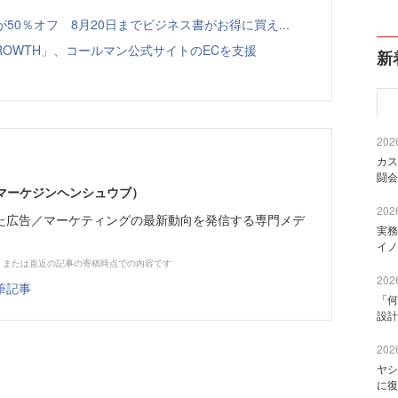
本が50％オフ 8月20日までビジネス書がお得に買え...
GROWTH」、コールマン公式サイトのECを支援
新
2026
カス
闘会
部（マーケジンヘンシュウブ）
2026
た広告／マーケティングの最新動向を発信する専門メデ
実務
イノ
、または直近の記事の寄稿時点での内容です
2026
筆記事
「何
設計
2026
ヤシ
に復