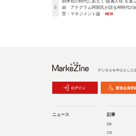
効率化の時代にあえて“超属人化”を選
5
由 アナグラム阿部氏が語るAI時代の
営・マネジメント論
NEW
デジタルを中心とした
ログイン
新規会員登
ニュース
記事
DX
CX