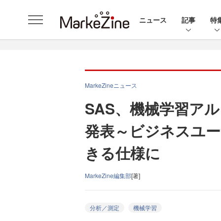
ニュース
記事
特
MarkeZineニュース
SAS、機械学習ア
発表～ビジネスユー
きる仕様に
MarkeZine編集部
[著]
分析／測定
機械学習