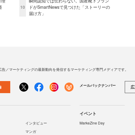
ぶ理
瞬間認知では伝わらない。国産靴下ブラン
経
10
ドがSmartNewsで見つけた「ストーリーの
届け方」
広告／マーケティングの最新動向を発信するマーケティング専門メディアです。
メールバックナンバー
広
録
イベント
インタビュー
MarkeZine Day
マンガ