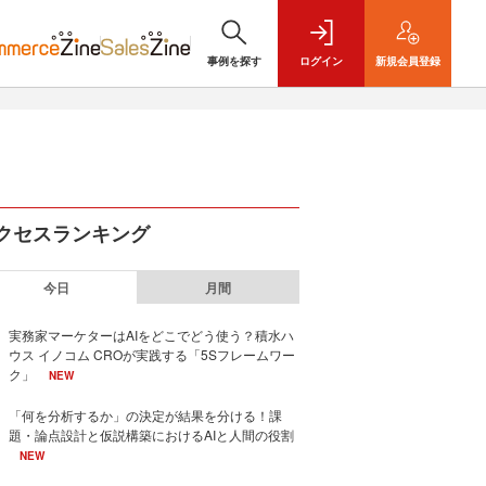
事例を探す
ログイン
新規
会員登録
クセスランキング
今日
月間
実務家マーケターはAIをどこでどう使う？積水ハ
ウス イノコム CROが実践する「5Sフレームワー
ク」
NEW
「何を分析するか」の決定が結果を分ける！課
題・論点設計と仮説構築におけるAIと人間の役割
NEW