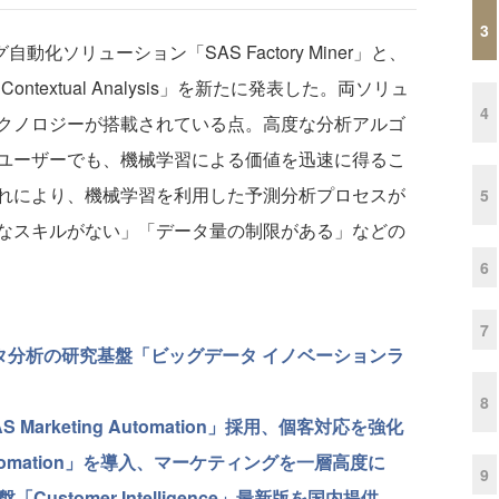
3
リング自動化ソリューション「SAS Factory Miner」と、
textual Analysis」を新たに発表した。両ソリュ
4
クノロジーが搭載されている点。高度な分析アルゴ
ユーザーでも、機械学習による価値を迅速に得るこ
れにより、機械学習を利用した予測分析プロセスが
5
なスキルがない」「データ量の制限がある」などの
6
7
タ分析の研究基盤「ビッグデータ イノベーションラ
8
arketing Automation」採用、個客対応を強化
Automation」を導入、マーケティングを一層高度に
9
stomer Intelligence」最新版を国内提供