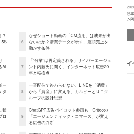
2026
効率
ム阿
う？
なぜショート動画の「CM流用」は成果が出
5S
6
ないのか？購買データが示す、店頭売上を
動かす条件
け
「“分業”は再定義される」サイバーエージェ
イ
AI
7
ント内藤氏に聞く、インターネット広告20
年と転換点
ボー
一斉配信で終わらせない。LINEを「消費」
ケタ
8
から「資産」に変える、カルビーとＵＴグ
ループの設計思想
た状
ChatGPT広告パイロット参画も Criteoの
プロ
9
「エージェンティック・コマース」が変え
る広告の判断