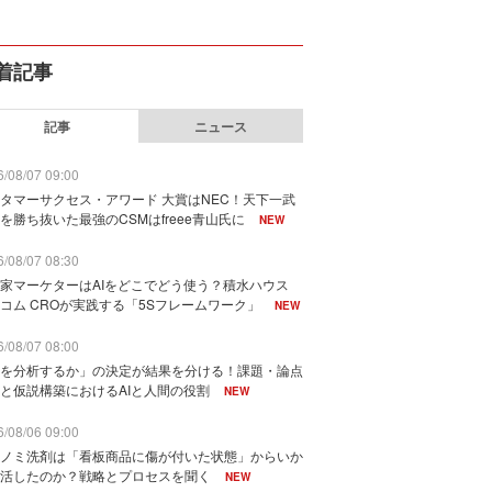
着記事
記事
ニュース
/08/07 09:00
タマーサクセス・アワード 大賞はNEC！天下一武
を勝ち抜いた最強のCSMはfreee青山氏に
NEW
/08/07 08:30
家マーケターはAIをどこでどう使う？積水ハウス
コム CROが実践する「5Sフレームワーク」
NEW
/08/07 08:00
を分析するか」の決定が結果を分ける！課題・論点
と仮説構築におけるAIと人間の役割
NEW
/08/06 09:00
ノミ洗剤は「看板商品に傷が付いた状態」からいか
活したのか？戦略とプロセスを聞く
NEW