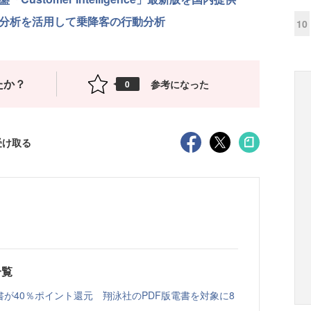
タ分析を活用して乗降客の行動分析
10
たか？
参考になった
0
受け取る
一覧
書が40％ポイント還元 翔泳社のPDF版電書を対象に8