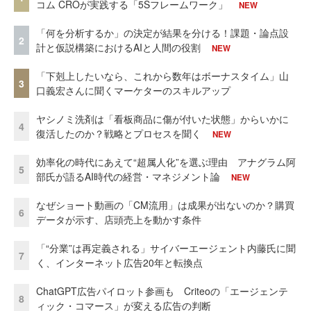
コム CROが実践する「5Sフレームワーク」
NEW
「何を分析するか」の決定が結果を分ける！課題・論点設
2
計と仮説構築におけるAIと人間の役割
NEW
「下剋上したいなら、これから数年はボーナスタイム」山
3
口義宏さんに聞くマーケターのスキルアップ
ヤシノミ洗剤は「看板商品に傷が付いた状態」からいかに
4
復活したのか？戦略とプロセスを聞く
NEW
効率化の時代にあえて“超属人化”を選ぶ理由 アナグラム阿
5
部氏が語るAI時代の経営・マネジメント論
NEW
なぜショート動画の「CM流用」は成果が出ないのか？購買
6
データが示す、店頭売上を動かす条件
「“分業”は再定義される」サイバーエージェント内藤氏に聞
7
く、インターネット広告20年と転換点
ChatGPT広告パイロット参画も Criteoの「エージェンテ
8
ィック・コマース」が変える広告の判断