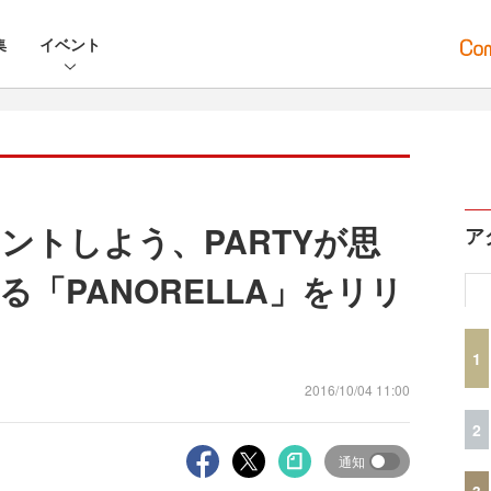
集
イベント
リントしよう、PARTYが思
ア
「PANORELLA」をリリ
1
2016/10/04 11:00
2
通知
3