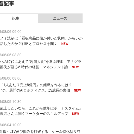
着記事
記事
ニュース
/08/06 09:00
ノミ洗剤は「看板商品に傷が付いた状態」からいか
活したのか？戦略とプロセスを聞く
NEW
/08/06 08:30
化の時代にあえて“超属人化”を選ぶ理由 アナグラ
部氏が語るAI時代の経営・マネジメント論
NEW
/08/06 08:00
で「1人あたり売上8億円」の組織を作るには？
unth」展開のAiロボティクス、急成長の裏側
NEW
/08/05 10:30
剋上したいなら、これから数年はボーナスタイム」
義宏さんに聞くマーケターのスキルアップ
NEW
/08/04 10:00
I高騰・LTV伸び悩みを打破する ゲーム特化型リワ