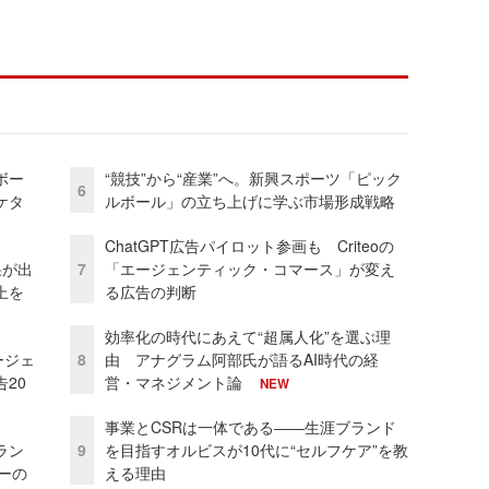
ボー
“競技”から“産業”へ。新興スポーツ「ピック
6
ケタ
ルボール」の立ち上げに学ぶ市場形成戦略
ChatGPT広告パイロット参画も Criteoの
果が出
7
「エージェンティック・コマース」が変え
上を
る広告の判断
効率化の時代にあえて“超属人化”を選ぶ理
ージェ
8
由 アナグラム阿部氏が語るAI時代の経
20
営・マネジメント論
NEW
事業とCSRは一体である――生涯ブランド
ラン
9
を目指すオルビスが10代に“セルフケア”を教
リーの
える理由