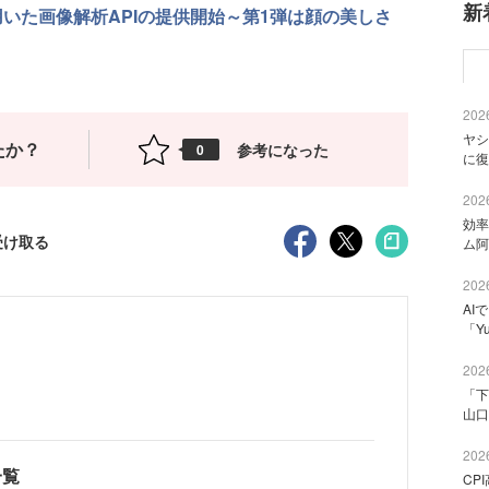
新
用いた画像解析APIの提供開始～第1弾は顔の美しさ
2026
ヤシ
たか？
参考になった
0
に復
2026
効率
受け取る
ム阿
2026
AI
「Y
2026
「下
山口
2026
一覧
CP