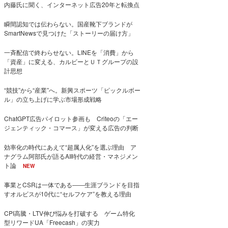
内藤氏に聞く、インターネット広告20年と転換点
瞬間認知では伝わらない。国産靴下ブランドが
SmartNewsで見つけた「ストーリーの届け方」
一斉配信で終わらせない。LINEを「消費」から
「資産」に変える、カルビーとＵＴグループの設
計思想
“競技”から“産業”へ。新興スポーツ「ピックルボー
ル」の立ち上げに学ぶ市場形成戦略
ChatGPT広告パイロット参画も Criteoの「エー
ジェンティック・コマース」が変える広告の判断
効率化の時代にあえて“超属人化”を選ぶ理由 ア
ナグラム阿部氏が語るAI時代の経営・マネジメン
ト論
NEW
事業とCSRは一体である――生涯ブランドを目指
すオルビスが10代に“セルフケア”を教える理由
CPI高騰・LTV伸び悩みを打破する ゲーム特化
型リワードUA「Freecash」の実力