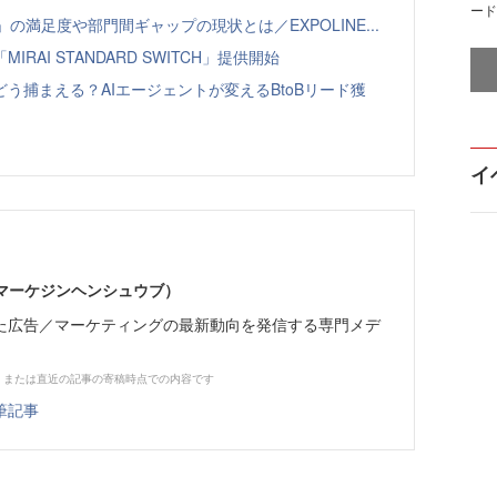
ード
の満足度や部門間ギャップの現状とは／EXPOLINE...
AI STANDARD SWITCH」提供開始
う捕まえる？AIエージェントが変えるBtoBリード獲
イ
部（マーケジンヘンシュウブ）
た広告／マーケティングの最新動向を発信する専門メデ
、または直近の記事の寄稿時点での内容です
筆記事