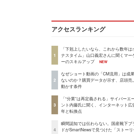
アクセスランキング
「下剋上したいなら、これから数年は
1
ナスタイム」山口義宏さんに聞くマー
ーのスキルアップ
NEW
なぜショート動画の「CM流用」は成
2
ないのか？購買データが示す、店頭売
動かす条件
「“分業”は再定義される」サイバーエ
3
ント内藤氏に聞く、インターネット広告
年と転換点
瞬間認知では伝わらない。国産靴下ブ
4
ドがSmartNewsで見つけた「ストー