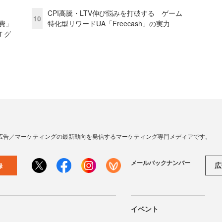
CPI高騰・LTV伸び悩みを打破する ゲーム
10
費」
特化型リワードUA「Freecash」の実力
Ｔグ
広告／マーケティングの最新動向を発信するマーケティング専門メディアです。
メールバックナンバー
広
録
イベント