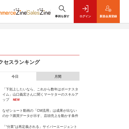
事例を探す
ログイン
新規
会員登録
クセスランキング
今日
月間
「下剋上したいなら、これから数年はボーナスタ
イム」山口義宏さんに聞くマーケターのスキルア
ップ
NEW
なぜショート動画の「CM流用」は成果が出ない
のか？購買データが示す、店頭売上を動かす条件
「“分業”は再定義される」サイバーエージェント