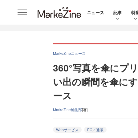
ニュース
記事
特
MarkeZineニュース
360°写真を傘にプ
い出の瞬間を傘にする
ース
MarkeZine編集部
[著]
Webサービス
EC／通販