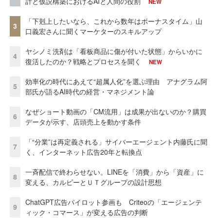
計と仮説構築におけるAIと人間の役割
NEW
「下剋上したいなら、これから数年はボーナスタイム」山
3
口義宏さんに聞くマーケターのスキルアップ
ヤシノミ洗剤は「看板商品に傷が付いた状態」からいかに
4
復活したのか？戦略とプロセスを聞く
NEW
効率化の時代にあえて“超属人化”を選ぶ理由 アナグラム阿
5
部氏が語るAI時代の経営・マネジメント論
なぜショート動画の「CM流用」は成果が出ないのか？購買
6
データが示す、店頭売上を動かす条件
「“分業”は再定義される」サイバーエージェント内藤氏に聞
7
く、インターネット広告20年と転換点
一斉配信で終わらせない。LINEを「消費」から「資産」に
8
変える、カルビーとＵＴグループの設計思想
ChatGPT広告パイロット参画も Criteoの「エージェンテ
9
ィック・コマース」が変える広告の判断