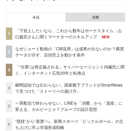
今日
月間
「下剋上したいなら、これから数年はボーナスタイム」山
1
口義宏さんに聞くマーケターのスキルアップ
NEW
なぜショート動画の「CM流用」は成果が出ないのか？購買
2
データが示す、店頭売上を動かす条件
「“分業”は再定義される」サイバーエージェント内藤氏に聞
3
く、インターネット広告20年と転換点
瞬間認知では伝わらない。国産靴下ブランドがSmartNews
4
で見つけた「ストーリーの届け方」
一斉配信で終わらせない。LINEを「消費」から「資産」に
5
変える、カルビーとＵＴグループの設計思想
“競技”から“産業”へ。新興スポーツ「ピックルボール」の立
6
ち上げに学ぶ市場形成戦略