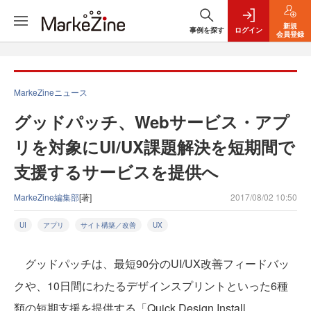
新規
事例を探す
ログイン
会員登録
MarkeZineニュース
グッドパッチ、Webサービス・アプ
リを対象にUI/UX課題解決を短期間で
支援するサービスを提供へ
MarkeZine編集部
[著]
2017/08/02 10:50
UI
アプリ
サイト構築／改善
UX
グッドパッチは、最短90分のUI/UX改善フィードバッ
クや、10日間にわたるデザインスプリントといった6種
類の短期支援を提供する「Quick Design Install