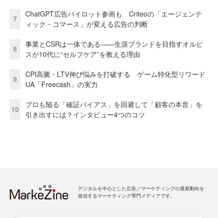
ChatGPT広告パイロット参画も Criteoの「エージェンテ
7
ィック・コマース」が変える広告の判断
事業とCSRは一体である――生涯ブランドを目指すオルビ
8
スが10代に“セルフケア”を教える理由
CPI高騰・LTV伸び悩みを打破する ゲーム特化型リワード
9
UA「Freecash」の実力
プロも陥る「確証バイアス」を回避して「顧客の本音」を
10
引き出すには？インタビュー4つのコツ
デジタルを中心とした広告／マーケティングの最新動向を
発信するマーケティング専門メディアです。