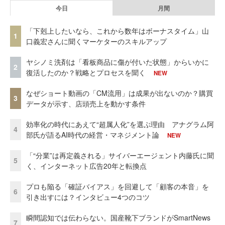
今日
月間
「下剋上したいなら、これから数年はボーナスタイム」山
1
口義宏さんに聞くマーケターのスキルアップ
ヤシノミ洗剤は「看板商品に傷が付いた状態」からいかに
2
復活したのか？戦略とプロセスを聞く
NEW
なぜショート動画の「CM流用」は成果が出ないのか？購買
3
データが示す、店頭売上を動かす条件
効率化の時代にあえて“超属人化”を選ぶ理由 アナグラム阿
4
部氏が語るAI時代の経営・マネジメント論
NEW
「“分業”は再定義される」サイバーエージェント内藤氏に聞
5
く、インターネット広告20年と転換点
プロも陥る「確証バイアス」を回避して「顧客の本音」を
6
引き出すには？インタビュー4つのコツ
瞬間認知では伝わらない。国産靴下ブランドがSmartNews
7