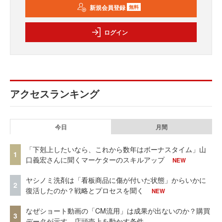
新規会員登録
無料
ログイン
アクセスランキング
今日
月間
「下剋上したいなら、これから数年はボーナスタイム」山
1
口義宏さんに聞くマーケターのスキルアップ
NEW
ヤシノミ洗剤は「看板商品に傷が付いた状態」からいかに
2
復活したのか？戦略とプロセスを聞く
NEW
なぜショート動画の「CM流用」は成果が出ないのか？購買
3
データが示す、店頭売上を動かす条件