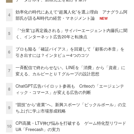
効率化の時代にあえて“超属人化”を選ぶ理由 アナグラム阿
4
部氏が語るAI時代の経営・マネジメント論
NEW
「“分業”は再定義される」サイバーエージェント内藤氏に聞
5
く、インターネット広告20年と転換点
プロも陥る「確証バイアス」を回避して「顧客の本音」を
6
引き出すには？インタビュー4つのコツ
一斉配信で終わらせない。LINEを「消費」から「資産」に
7
変える、カルビーとＵＴグループの設計思想
ChatGPT広告パイロット参画も Criteoの「エージェンテ
8
ィック・コマース」が変える広告の判断
“競技”から“産業”へ。新興スポーツ「ピックルボール」の立
9
ち上げに学ぶ市場形成戦略
CPI高騰・LTV伸び悩みを打破する ゲーム特化型リワード
10
UA「Freecash」の実力