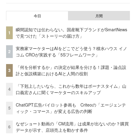
今日
月間
瞬間認知では伝わらない。国産靴下ブランドがSmartNews
1
で見つけた「ストーリーの届け方」
実務家マーケターはAIをどこでどう使う？積水ハウス イノ
2
コム CROが実践する「5Sフレームワーク」
「何を分析するか」の決定が結果を分ける！課題・論点設
3
計と仮説構築におけるAIと人間の役割
「下剋上したいなら、これから数年はボーナスタイム」山
4
口義宏さんに聞くマーケターのスキルアップ
ChatGPT広告パイロット参画も Criteoの「エージェンテ
5
ィック・コマース」が変える広告の判断
なぜショート動画の「CM流用」は成果が出ないのか？購買
6
データが示す、店頭売上を動かす条件