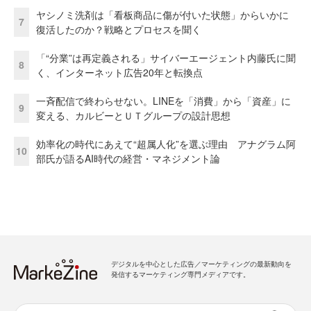
ヤシノミ洗剤は「看板商品に傷が付いた状態」からいかに
7
復活したのか？戦略とプロセスを聞く
「“分業”は再定義される」サイバーエージェント内藤氏に聞
8
く、インターネット広告20年と転換点
一斉配信で終わらせない。LINEを「消費」から「資産」に
9
変える、カルビーとＵＴグループの設計思想
効率化の時代にあえて“超属人化”を選ぶ理由 アナグラム阿
10
部氏が語るAI時代の経営・マネジメント論
デジタルを中心とした広告／マーケティングの最新動向を
発信するマーケティング専門メディアです。