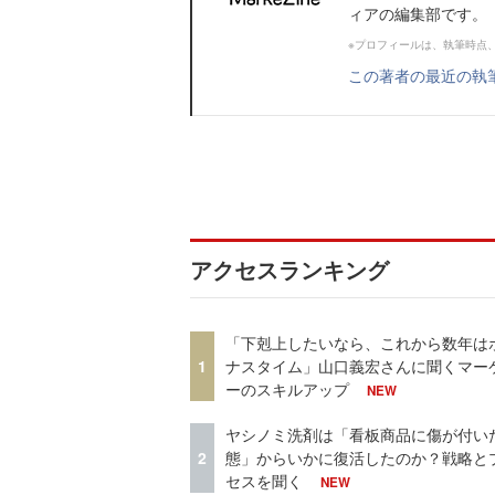
ィアの編集部です。
※プロフィールは、執筆時点
この著者の最近の執
アクセスランキング
「下剋上したいなら、これから数年は
1
ナスタイム」山口義宏さんに聞くマー
ーのスキルアップ
NEW
ヤシノミ洗剤は「看板商品に傷が付い
2
態」からいかに復活したのか？戦略と
セスを聞く
NEW