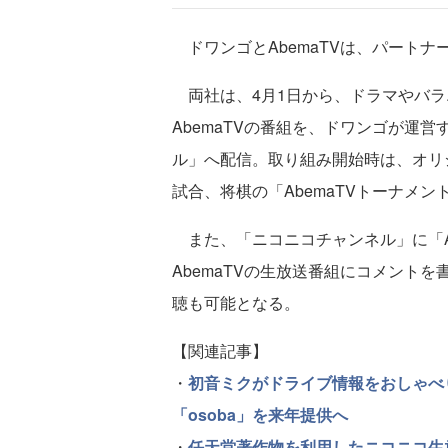
ドワンゴとAbemaTVは、パートナ
両社は、4月1日から、ドラマやバラ
AbemaTVの番組を、ドワンゴが運
ル」へ配信。取り組み開始時は、オリ
試合、将棋の「AbemaTVトーナメ
また、「ニコニコチャンネル」に「A
AbemaTVの生放送番組にコメント
聴も可能となる。
【関連記事】
・
初音ミクがドライブ情報をおしゃべり
「osoba」を来年提供へ
・
任天堂著作物を利用したニコニコ生