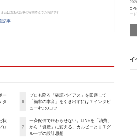
2026
CP
、または直近の記事の寄稿時点での内容です
ード
筆記事
イ
ボー
プロも陥る「確証バイアス」を回避して
ケタ
6
「顧客の本音」を引き出すには？インタビ
ュー4つのコツ
た状
一斉配信で終わらせない。LINEを「消費」
プロ
7
から「資産」に変える、カルビーとＵＴグ
ループの設計思想