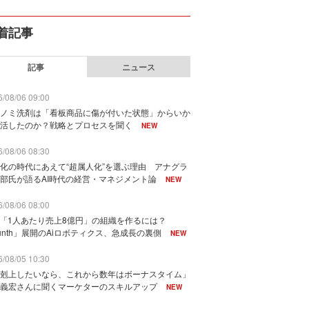
着記事
記事
ニュース
/08/06 09:00
ノミ洗剤は「看板商品に傷が付いた状態」からいか
活したのか？戦略とプロセスを聞く
NEW
/08/06 08:30
化の時代にあえて“超属人化”を選ぶ理由 アナグラ
部氏が語るAI時代の経営・マネジメント論
NEW
/08/06 08:00
で「1人あたり売上8億円」の組織を作るには？
unth」展開のAiロボティクス、急成長の裏側
NEW
/08/05 10:30
剋上したいなら、これから数年はボーナスタイム」
義宏さんに聞くマーケターのスキルアップ
NEW