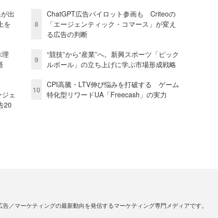
果が出
ChatGPT広告パイロット参画も Criteoの
上を
8
「エージェンティック・コマース」が変え
る広告の判断
ぶ理
“競技”から“産業”へ。新興スポーツ「ピック
9
経
ルボール」の立ち上げに学ぶ市場形成戦略
CPI高騰・LTV伸び悩みを打破する ゲーム
10
ージェ
特化型リワードUA「Freecash」の実力
20
広告／マーケティングの最新動向を発信するマーケティング専門メディアです。