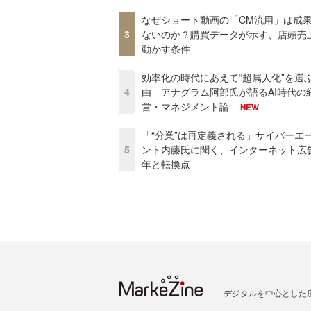
なぜショート動画の「CM流用」は成
3
ないのか？購買データが示す、店頭売
動かす条件
効率化の時代にあえて“超属人化”を選
4
由 アナグラム阿部氏が語るAI時代の
営・マネジメント論
NEW
「“分業”は再定義される」サイバーエ
5
ント内藤氏に聞く、インターネット広告
年と転換点
デジタルを中心とした