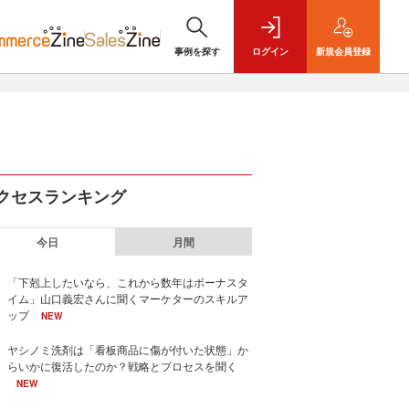
事例を探す
ログイン
新規
会員登録
クセスランキング
今日
月間
「下剋上したいなら、これから数年はボーナスタ
イム」山口義宏さんに聞くマーケターのスキルア
ップ
NEW
ヤシノミ洗剤は「看板商品に傷が付いた状態」か
らいかに復活したのか？戦略とプロセスを聞く
NEW