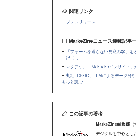
関連リンク
プレスリリース
MarkeZineニュース連載記事
「フォームを送らない見込み客」をど
得【...
マクアケ、「Makuakeインサイ
丸紅I-DIGIO、LLMによるデータ分析基盤
もっと読む
この記事の著者
MarkeZine編集
デジタルを中心とし