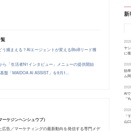
新
一覧
2026
ヤシ
う捕まえる？AIエージェントが変えるBtoBリード獲
に復
ト」から「生活者N1インタビュー」メニューの提供開始
2026
効率
「MAIDOA AI ASSIST」を9月1...
ム阿
2026
AI
「Y
2026
「下
部（マーケジンヘンシュウブ）
山口
た広告／マーケティングの最新動向を発信する専門メデ