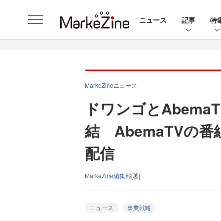
ニュース
記事
特
MarkeZineニュース
ドワンゴとAbema
結 AbemaTVの
配信
MarkeZine編集部
[著]
ニュース
事業戦略