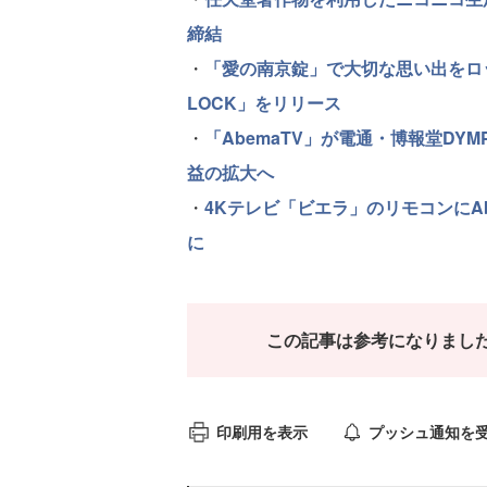
締結
・
「愛の南京錠」で大切な思い出をロッ
LOCK」をリリース
・
「AbemaTV」が電通・博報堂D
益の拡大へ
・
4Kテレビ「ビエラ」のリモコンにA
に
この記事は参考になりまし
印刷用を表示
プッシュ通知を