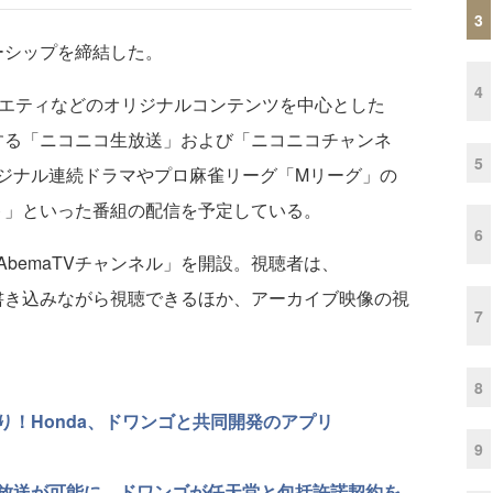
3
ーシップを締結した。
4
エティなどのオリジナルコンテンツを中心とした
営する「ニコニコ生放送」および「ニコニコチャンネ
5
ジナル連続ドラマやプロ麻雀リーグ「Mリーグ」の
ント」といった番組の配信を予定している。
6
bemaTVチャンネル」を開設。視聴者は、
を書き込みながら視聴できるほか、アーカイブ映像の視
7
8
！Honda、ドワンゴと共同開発のアプリ
9
放送が可能に ドワンゴが任天堂と包括許諾契約を