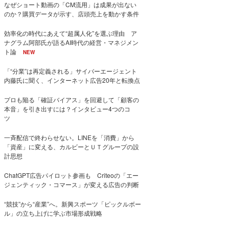
なぜショート動画の「CM流用」は成果が出ない
のか？購買データが示す、店頭売上を動かす条件
効率化の時代にあえて“超属人化”を選ぶ理由 ア
ナグラム阿部氏が語るAI時代の経営・マネジメン
ト論
NEW
「“分業”は再定義される」サイバーエージェント
内藤氏に聞く、インターネット広告20年と転換点
プロも陥る「確証バイアス」を回避して「顧客の
本音」を引き出すには？インタビュー4つのコ
ツ
一斉配信で終わらせない。LINEを「消費」から
「資産」に変える、カルビーとＵＴグループの設
計思想
ChatGPT広告パイロット参画も Criteoの「エー
ジェンティック・コマース」が変える広告の判断
“競技”から“産業”へ。新興スポーツ「ピックルボー
ル」の立ち上げに学ぶ市場形成戦略