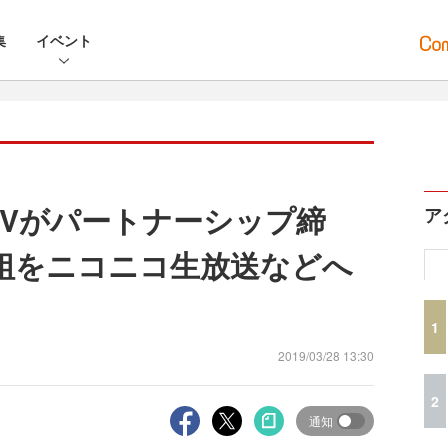
集
イベント
TVがパートナーシップ締
ア
番組をニコニコ生放送などへ
1
2019/03/28 13:30
2
通知