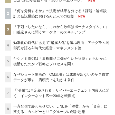
NEW
「何を分析するか」の決定が結果を分ける！課題・論点設
2
計と仮説構築におけるAIと人間の役割
NEW
「下剋上したいなら、これから数年はボーナスタイム」山
3
口義宏さんに聞くマーケターのスキルアップ
効率化の時代にあえて“超属人化”を選ぶ理由 アナグラム阿
4
部氏が語るAI時代の経営・マネジメント論
ヤシノミ洗剤は「看板商品に傷が付いた状態」からいかに
5
復活したのか？戦略とプロセスを聞く
なぜショート動画の「CM流用」は成果が出ないのか？購買
6
データが示す、店頭売上を動かす条件
「“分業”は再定義される」サイバーエージェント内藤氏に聞
7
く、インターネット広告20年と転換点
一斉配信で終わらせない。LINEを「消費」から「資産」に
8
変える、カルビーとＵＴグループの設計思想