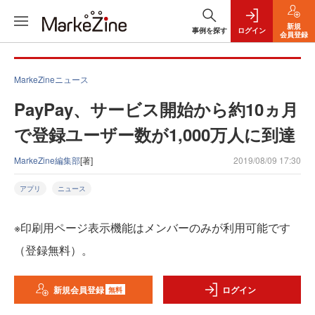
新規
事例を探す
ログイン
会員登録
MarkeZineニュース
PayPay、サービス開始から約10ヵ月
で登録ユーザー数が1,000万人に到達
MarkeZine編集部
[著]
2019/08/09 17:30
アプリ
ニュース
※印刷用ページ表示機能はメンバーのみが利用可能です
（登録無料）。
新規会員登録
ログイン
無料