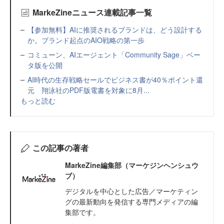
MarkeZineニュース連載記事一覧
【参加無料】AIに推奨されるブランドは、どう設計する
か。ブランド起点のAIO戦略の第一歩
コミューン、AIエージェント「Community Sage」ベー
タ版を公開
AI時代の生存戦略セールでビジネス書が40％ポイント還
元 翔泳社のPDF版電書を対象に8月...
もっと読む
この記事の著者
MarkeZine編集部（マーケジンヘンシュウ
ブ）
デジタルを中心とした広告／マーケティン
グの最新動向を発信する専門メディアの編
集部です。