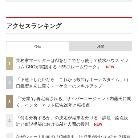
アクセスランキング
今日
月間
実務家マーケターはAIをどこでどう使う？積水ハウス イノ
1
コム CROが実践する「5Sフレームワーク」
NEW
「下剋上したいなら、これから数年はボーナスタイム」山
2
口義宏さんに聞くマーケターのスキルアップ
「“分業”は再定義される」サイバーエージェント内藤氏に聞
3
く、インターネット広告20年と転換点
「何を分析するか」の決定が結果を分ける！課題・論点設
4
計と仮説構築におけるAIと人間の役割
NEW
なぜショート動画の「CM流用」は成果が出ないのか？購買