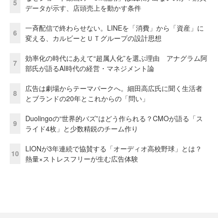
5
データが示す、店頭売上を動かす条件
一斉配信で終わらせない。LINEを「消費」から「資産」に
6
変える、カルビーとＵＴグループの設計思想
効率化の時代にあえて“超属人化”を選ぶ理由 アナグラム阿
7
部氏が語るAI時代の経営・マネジメント論
広告は劇場からテーマパークへ。細田高広氏に聞く生活者
8
とブランドの20年とこれからの「問い」
Duolingoの“世界的バズ”はどう作られる？CMOが語る「ス
9
ライド4枚」と少数精鋭のチーム作り
LIONが3年連続で協賛する「オーディオ高校野球」とは？
10
熱量×ストレスフリーが生む広告体験