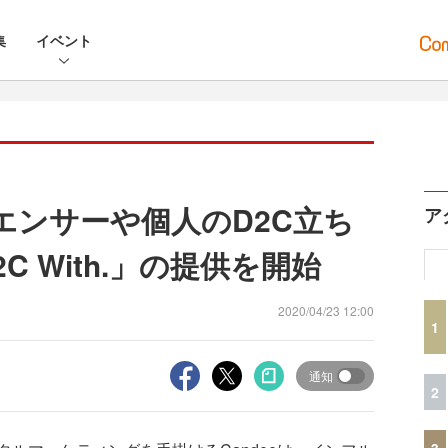
集
イベント
ルエンサーや個人のD2C立ち
ア
 With.」の提供を開始
2020/04/23 12:00
1
通知
2
3