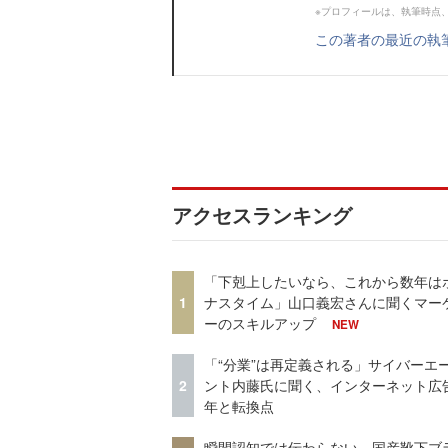
※プロフィールは、執筆時点
この著者の最近の執
アクセスランキング
「下剋上したいなら、これから数年は
1
ナスタイム」山口義宏さんに聞くマー
ーのスキルアップ
NEW
「“分業”は再定義される」サイバーエ
2
ント内藤氏に聞く、インターネット広告
年と転換点
瞬間認知では伝わらない。国産靴下ブ