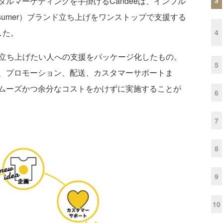
ルマーケティングを手掛けるCandeeは、インフル
 Consumer）ブランド立ち上げをワンストップで支援する
した。
4
立ち上げたい人への支援をパッケージ化したもの。
5
、プロモーション、配送、カスタマーサポートま
ムーズかつ余分なコストをかけずに実施することが
6
7
8
9
10