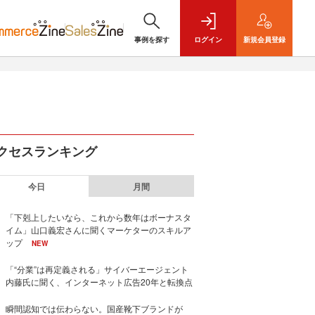
事例を探す
ログイン
新規
会員登録
クセスランキング
今日
月間
「下剋上したいなら、これから数年はボーナスタ
イム」山口義宏さんに聞くマーケターのスキルア
ップ
NEW
「“分業”は再定義される」サイバーエージェント
内藤氏に聞く、インターネット広告20年と転換点
瞬間認知では伝わらない。国産靴下ブランドが