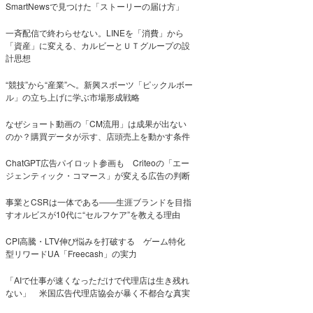
SmartNewsで見つけた「ストーリーの届け方」
一斉配信で終わらせない。LINEを「消費」から
「資産」に変える、カルビーとＵＴグループの設
計思想
“競技”から“産業”へ。新興スポーツ「ピックルボー
ル」の立ち上げに学ぶ市場形成戦略
なぜショート動画の「CM流用」は成果が出ない
のか？購買データが示す、店頭売上を動かす条件
ChatGPT広告パイロット参画も Criteoの「エー
ジェンティック・コマース」が変える広告の判断
事業とCSRは一体である――生涯ブランドを目指
すオルビスが10代に“セルフケア”を教える理由
CPI高騰・LTV伸び悩みを打破する ゲーム特化
型リワードUA「Freecash」の実力
「AIで仕事が速くなっただけで代理店は生き残れ
ない」 米国広告代理店協会が暴く不都合な真実