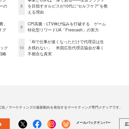
リーの
8
を目指すオルビスが10代に“セルフケア”を教
える理由
費」
CPI高騰・LTV伸び悩みを打破する ゲーム
9
Ｔグ
特化型リワードUA「Freecash」の実力
「AIで仕事が速くなっただけで代理店は生
ピック
10
き残れない」 米国広告代理店協会が暴く
戦略
不都合な真実
広告／マーケティングの最新動向を発信するマーケティング専門メディアです。
メールバックナンバー
広
録