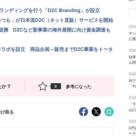
ンディングを行う「D2C Branding」が設立
いつも．が日本流D2C（ネット直販）サービスを開始
2026
資本業務提携 D2Cなど新事業の海外展開に向け資金調達も
ヤシ
に復
ーD2Cラボを設立 商品企画～販売までD2C事業をトータ
2026
効率
ム阿
2026
AI
たか？
参考になった
「Y
0
2026
「下
山口
受け取る
2026
CP
ード