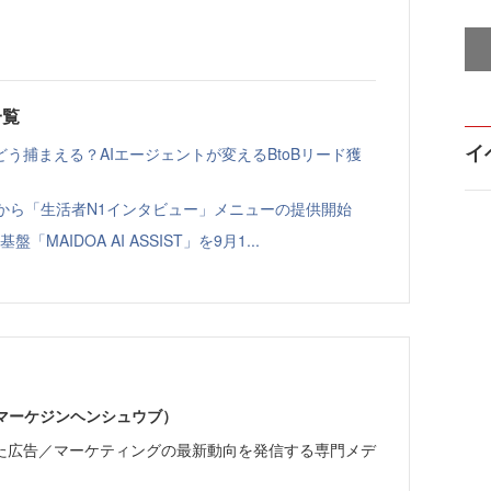
一覧
イ
う捕まえる？AIエージェントが変えるBtoBリード獲
ト」から「生活者N1インタビュー」メニューの提供開始
「MAIDOA AI ASSIST」を9月1...
部（マーケジンヘンシュウブ）
た広告／マーケティングの最新動向を発信する専門メデ