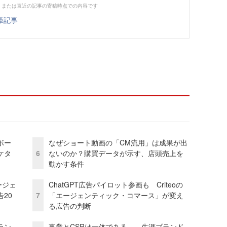
、または直近の記事の寄稿時点での内容です
筆記事
ボー
なぜショート動画の「CM流用」は成果が出
ケタ
6
ないのか？購買データが示す、店頭売上を
動かす条件
ージェ
ChatGPT広告パイロット参画も Criteoの
20
7
「エージェンティック・コマース」が変え
る広告の判断
ラン
事業とCSRは一体である――生涯ブランド