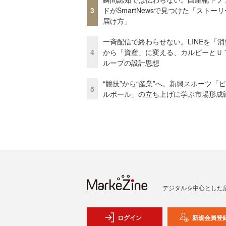
3
ドがSmartNewsで見つけた「ストー
届け方」
一斉配信で終わらせない。LINEを「消
4
から「資産」に変える、カルビーとＵ
ループの設計思想
“競技”から“産業”へ。新興スポーツ「
5
ルボール」の立ち上げに学ぶ市場形成
デジタルを中心とした
ログイン
新規会員登