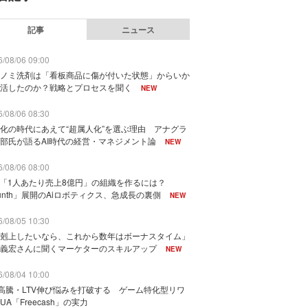
記事
ニュース
/08/06 09:00
ノミ洗剤は「看板商品に傷が付いた状態」からいか
活したのか？戦略とプロセスを聞く
NEW
/08/06 08:30
化の時代にあえて“超属人化”を選ぶ理由 アナグラ
部氏が語るAI時代の経営・マネジメント論
NEW
/08/06 08:00
で「1人あたり売上8億円」の組織を作るには？
unth」展開のAiロボティクス、急成長の裏側
NEW
/08/05 10:30
剋上したいなら、これから数年はボーナスタイム」
義宏さんに聞くマーケターのスキルアップ
NEW
/08/04 10:00
I高騰・LTV伸び悩みを打破する ゲーム特化型リワ
UA「Freecash」の実力