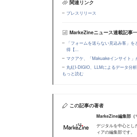
関連リンク
プレスリリース
MarkeZineニュース連載記事
「フォームを送らない見込み客」をど
得【...
マクアケ、「Makuakeインサイ
丸紅I-DIGIO、LLMによるデータ分析基盤
もっと読む
この記事の著者
MarkeZine編集
デジタルを中心とし
ィアの編集部です。