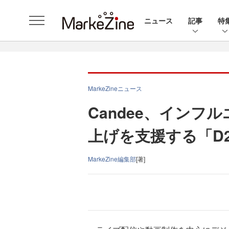
ニュース
記事
特
MarkeZineニュース
Candee、インフ
上げを支援する「D2C
MarkeZine編集部
[著]