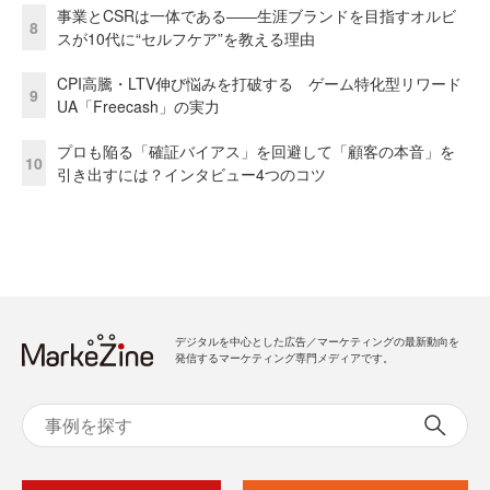
事業とCSRは一体である――生涯ブランドを目指すオルビ
8
スが10代に“セルフケア”を教える理由
CPI高騰・LTV伸び悩みを打破する ゲーム特化型リワード
9
UA「Freecash」の実力
プロも陥る「確証バイアス」を回避して「顧客の本音」を
10
引き出すには？インタビュー4つのコツ
デジタルを中心とした広告／マーケティングの最新動向を
発信するマーケティング専門メディアです。