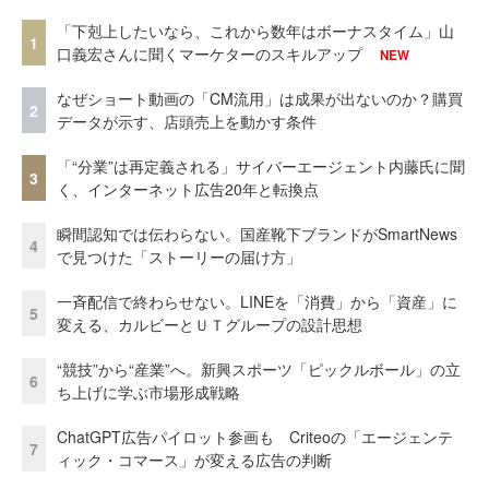
「下剋上したいなら、これから数年はボーナスタイム」山
1
口義宏さんに聞くマーケターのスキルアップ
NEW
なぜショート動画の「CM流用」は成果が出ないのか？購買
2
データが示す、店頭売上を動かす条件
「“分業”は再定義される」サイバーエージェント内藤氏に聞
3
く、インターネット広告20年と転換点
瞬間認知では伝わらない。国産靴下ブランドがSmartNews
4
で見つけた「ストーリーの届け方」
一斉配信で終わらせない。LINEを「消費」から「資産」に
5
変える、カルビーとＵＴグループの設計思想
“競技”から“産業”へ。新興スポーツ「ピックルボール」の立
6
ち上げに学ぶ市場形成戦略
ChatGPT広告パイロット参画も Criteoの「エージェンテ
7
ィック・コマース」が変える広告の判断