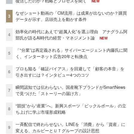
復活したのか？戦略とプロセスを聞く
NEW
なぜショート動画の「CM流用」は成果が出ないのか？購買
3
データが示す、店頭売上を動かす条件
効率化の時代にあえて“超属人化”を選ぶ理由 アナグラム阿
4
部氏が語るAI時代の経営・マネジメント論
NEW
「“分業”は再定義される」サイバーエージェント内藤氏に聞
5
く、インターネット広告20年と転換点
プロも陥る「確証バイアス」を回避して「顧客の本音」を
6
引き出すには？インタビュー4つのコツ
瞬間認知では伝わらない。国産靴下ブランドがSmartNews
7
で見つけた「ストーリーの届け方」
“競技”から“産業”へ。新興スポーツ「ピックルボール」の立
8
ち上げに学ぶ市場形成戦略
一斉配信で終わらせない。LINEを「消費」から「資産」に
9
変える、カルビーとＵＴグループの設計思想