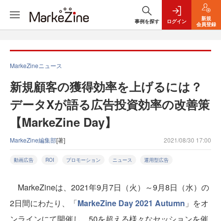
新規
事例を探す
ログイン
会員登録
MarkeZineニュース
新規顧客の獲得効率を上げるには？
データXが語る広告投資効率の改善策
【MarkeZine Day】
MarkeZine編集部
[著]
2021/08/30 17:00
動画広告
ROI
プロモーション
ニュース
運用型広告
MarkeZineは、2021年9月7日（火）～9月8日（水）の
2日間にわたり、「
MarkeZine Day 2021 Autumn
」をオ
ンラインにて開催し、50を超える様々なセッションを催