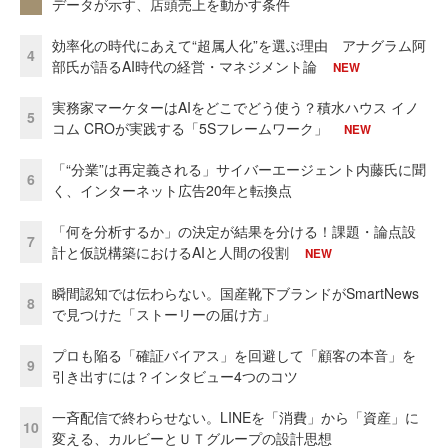
データが示す、店頭売上を動かす条件
効率化の時代にあえて“超属人化”を選ぶ理由 アナグラム阿
4
部氏が語るAI時代の経営・マネジメント論
NEW
実務家マーケターはAIをどこでどう使う？積水ハウス イノ
5
コム CROが実践する「5Sフレームワーク」
NEW
「“分業”は再定義される」サイバーエージェント内藤氏に聞
6
く、インターネット広告20年と転換点
「何を分析するか」の決定が結果を分ける！課題・論点設
7
計と仮説構築におけるAIと人間の役割
NEW
瞬間認知では伝わらない。国産靴下ブランドがSmartNews
8
で見つけた「ストーリーの届け方」
プロも陥る「確証バイアス」を回避して「顧客の本音」を
9
引き出すには？インタビュー4つのコツ
一斉配信で終わらせない。LINEを「消費」から「資産」に
10
変える、カルビーとＵＴグループの設計思想