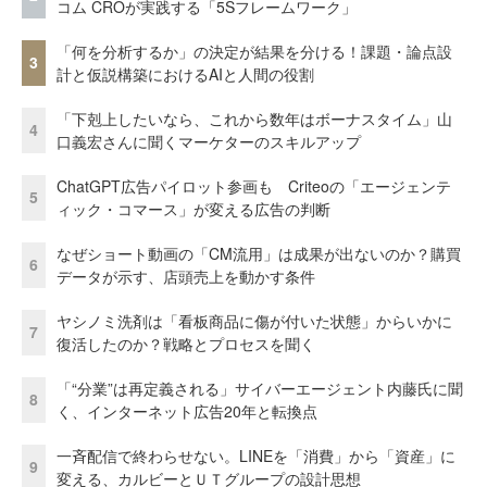
コム CROが実践する「5Sフレームワーク」
「何を分析するか」の決定が結果を分ける！課題・論点設
3
計と仮説構築におけるAIと人間の役割
「下剋上したいなら、これから数年はボーナスタイム」山
4
口義宏さんに聞くマーケターのスキルアップ
ChatGPT広告パイロット参画も Criteoの「エージェンテ
5
ィック・コマース」が変える広告の判断
なぜショート動画の「CM流用」は成果が出ないのか？購買
6
データが示す、店頭売上を動かす条件
ヤシノミ洗剤は「看板商品に傷が付いた状態」からいかに
7
復活したのか？戦略とプロセスを聞く
「“分業”は再定義される」サイバーエージェント内藤氏に聞
8
く、インターネット広告20年と転換点
一斉配信で終わらせない。LINEを「消費」から「資産」に
9
変える、カルビーとＵＴグループの設計思想