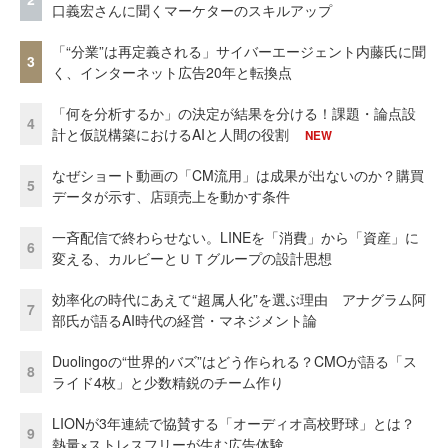
口義宏さんに聞くマーケターのスキルアップ
「“分業”は再定義される」サイバーエージェント内藤氏に聞
3
く、インターネット広告20年と転換点
「何を分析するか」の決定が結果を分ける！課題・論点設
4
計と仮説構築におけるAIと人間の役割
NEW
なぜショート動画の「CM流用」は成果が出ないのか？購買
5
データが示す、店頭売上を動かす条件
一斉配信で終わらせない。LINEを「消費」から「資産」に
6
変える、カルビーとＵＴグループの設計思想
効率化の時代にあえて“超属人化”を選ぶ理由 アナグラム阿
7
部氏が語るAI時代の経営・マネジメント論
Duolingoの“世界的バズ”はどう作られる？CMOが語る「ス
8
ライド4枚」と少数精鋭のチーム作り
LIONが3年連続で協賛する「オーディオ高校野球」とは？
9
熱量×ストレスフリーが生む広告体験