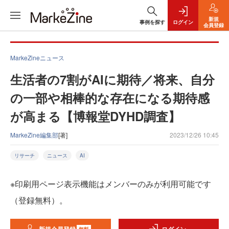
新規
事例を探す
ログイン
会員登録
MarkeZineニュース
生活者の7割がAIに期待／将来、自分
の一部や相棒的な存在になる期待感
が高まる【博報堂DYHD調査】
MarkeZine編集部
[著]
2023/12/26 10:45
リサーチ
ニュース
AI
※印刷用ページ表示機能はメンバーのみが利用可能です
（登録無料）。
無料