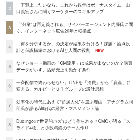
「下剋上したいなら、これから数年はボーナスタイム」山
2
口義宏さんに聞くマーケターのスキルアップ
「“分業”は再定義される」サイバーエージェント内藤氏に聞
3
く、インターネット広告20年と転換点
「何を分析するか」の決定が結果を分ける！課題・論点設
4
計と仮説構築におけるAIと人間の役割
NEW
なぜショート動画の「CM流用」は成果が出ないのか？購買
5
データが示す、店頭売上を動かす条件
一斉配信で終わらせない。LINEを「消費」から「資産」に
6
変える、カルビーとＵＴグループの設計思想
効率化の時代にあえて“超属人化”を選ぶ理由 アナグラム阿
7
部氏が語るAI時代の経営・マネジメント論
Duolingoの“世界的バズ”はどう作られる？CMOが語る「ス
8
ライド4枚」と少数精鋭のチーム作り