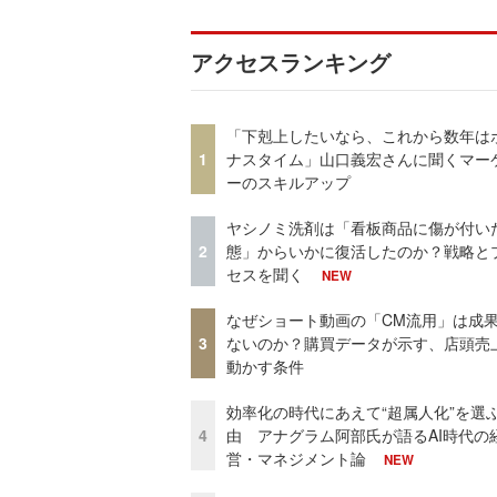
アクセスランキング
「下剋上したいなら、これから数年は
1
ナスタイム」山口義宏さんに聞くマー
ーのスキルアップ
ヤシノミ洗剤は「看板商品に傷が付い
2
態」からいかに復活したのか？戦略と
セスを聞く
NEW
なぜショート動画の「CM流用」は成
3
ないのか？購買データが示す、店頭売
動かす条件
効率化の時代にあえて“超属人化”を選
4
由 アナグラム阿部氏が語るAI時代の
営・マネジメント論
NEW