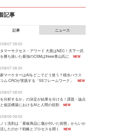
着記事
記事
ニュース
/08/07 09:00
タマーサクセス・アワード 大賞はNEC！天下一武
を勝ち抜いた最強のCSMはfreee青山氏に
NEW
/08/07 08:30
家マーケターはAIをどこでどう使う？積水ハウス
コム CROが実践する「5Sフレームワーク」
NEW
/08/07 08:00
を分析するか」の決定が結果を分ける！課題・論点
と仮説構築におけるAIと人間の役割
NEW
/08/06 09:00
ノミ洗剤は「看板商品に傷が付いた状態」からいか
活したのか？戦略とプロセスを聞く
NEW