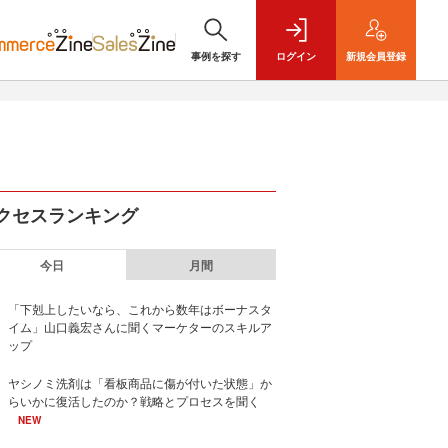
事例を探す
ログイン
新規
会員登録
クセスランキング
今日
月間
「下剋上したいなら、これから数年はボーナスタ
イム」山口義宏さんに聞くマーケターのスキルア
ップ
ヤシノミ洗剤は「看板商品に傷が付いた状態」か
らいかに復活したのか？戦略とプロセスを聞く
NEW