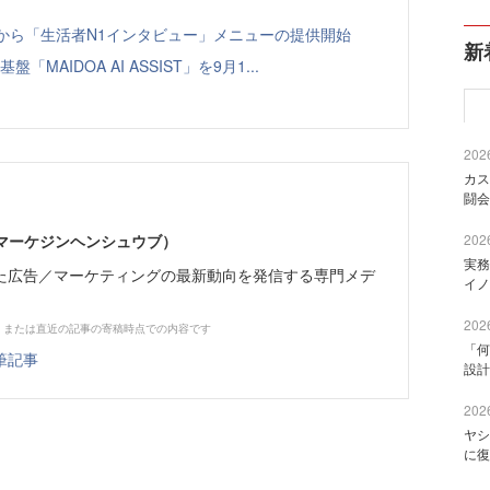
ト」から「生活者N1インタビュー」メニューの提供開始
新
「MAIDOA AI ASSIST」を9月1...
2026
カス
闘会
部（マーケジンヘンシュウブ）
2026
実務
た広告／マーケティングの最新動向を発信する専門メデ
イノ
2026
、または直近の記事の寄稿時点での内容です
「何
筆記事
設計
2026
ヤシ
に復