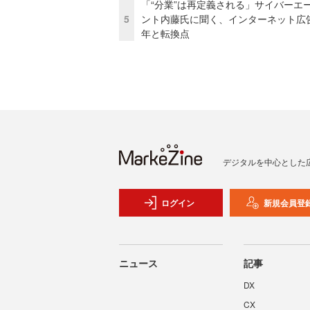
「“分業”は再定義される」サイバーエ
5
ント内藤氏に聞く、インターネット広告
年と転換点
デジタルを中心とした
ログイン
新規会員登
ニュース
記事
DX
CX