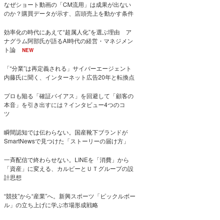
なぜショート動画の「CM流用」は成果が出ない
のか？購買データが示す、店頭売上を動かす条件
効率化の時代にあえて“超属人化”を選ぶ理由 ア
ナグラム阿部氏が語るAI時代の経営・マネジメン
ト論
NEW
「“分業”は再定義される」サイバーエージェント
内藤氏に聞く、インターネット広告20年と転換点
プロも陥る「確証バイアス」を回避して「顧客の
本音」を引き出すには？インタビュー4つのコ
ツ
瞬間認知では伝わらない。国産靴下ブランドが
SmartNewsで見つけた「ストーリーの届け方」
一斉配信で終わらせない。LINEを「消費」から
「資産」に変える、カルビーとＵＴグループの設
計思想
“競技”から“産業”へ。新興スポーツ「ピックルボー
ル」の立ち上げに学ぶ市場形成戦略