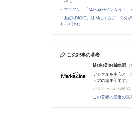
得【...
マクアケ、「Makuakeインサイ
丸紅I-DIGIO、LLMによるデータ分析基盤
もっと読む
この記事の著者
MarkeZine編集
デジタルを中心とし
ィアの編集部です。
※プロフィールは、執筆時点
この著者の最近の執