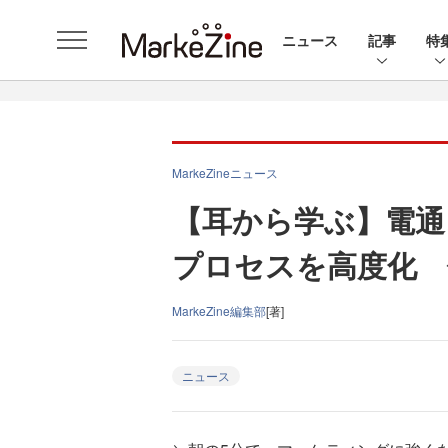
ニュース
記事
特
MarkeZineニュース
【耳から学ぶ】電通
プロセスを高度化 
MarkeZine編集部
[著]
ニュース