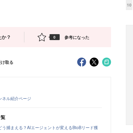
10
たか？
参考になった
0
受け取る
ンネル紹介ページ
一覧
う捕まえる？AIエージェントが変えるBtoBリード獲