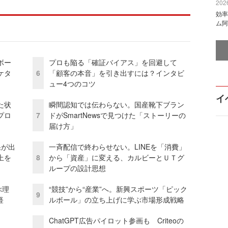
2026
効率
ム阿
ボー
プロも陥る「確証バイアス」を回避して
ケタ
6
「顧客の本音」を引き出すには？インタビ
ュー4つのコツ
イ
た状
瞬間認知では伝わらない。国産靴下ブラン
プロ
7
ドがSmartNewsで見つけた「ストーリーの
届け方」
果が出
一斉配信で終わらせない。LINEを「消費」
上を
8
から「資産」に変える、カルビーとＵＴグ
ループの設計思想
ぶ理
“競技”から“産業”へ。新興スポーツ「ピック
9
経
ルボール」の立ち上げに学ぶ市場形成戦略
ChatGPT広告パイロット参画も Criteoの