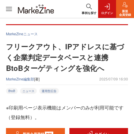
新規
事例を探す
ログイン
会員登録
MarkeZineニュース
フリークアウト、IPアドレスに基づ
く企業判定データベースと連携
BtoBターゲティングを強化へ
MarkeZine編集部
[著]
2025/07/09 16:00
BtoB
ニュース
運用型広告
※印刷用ページ表示機能はメンバーのみが利用可能です
（登録無料）。
無料