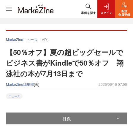
新規
事例を探す
ログイン
会員登録
MarkeZineニュース
（AD）
【50％オフ】夏の超ビッグセールで
ビジネス書がKindleで50％オフ 翔
泳社の本が7月13日まで
MarkeZine編集部
[著]
2026/06/16 07:00
ニュース
目次