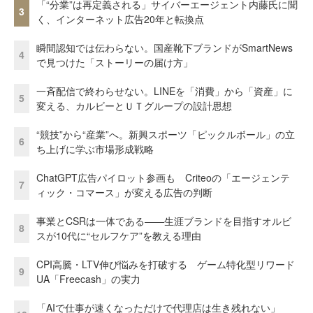
「“分業”は再定義される」サイバーエージェント内藤氏に聞
3
く、インターネット広告20年と転換点
瞬間認知では伝わらない。国産靴下ブランドがSmartNews
4
で見つけた「ストーリーの届け方」
一斉配信で終わらせない。LINEを「消費」から「資産」に
5
変える、カルビーとＵＴグループの設計思想
“競技”から“産業”へ。新興スポーツ「ピックルボール」の立
6
ち上げに学ぶ市場形成戦略
ChatGPT広告パイロット参画も Criteoの「エージェンテ
7
ィック・コマース」が変える広告の判断
事業とCSRは一体である――生涯ブランドを目指すオルビ
8
スが10代に“セルフケア”を教える理由
CPI高騰・LTV伸び悩みを打破する ゲーム特化型リワード
9
UA「Freecash」の実力
「AIで仕事が速くなっただけで代理店は生き残れない」