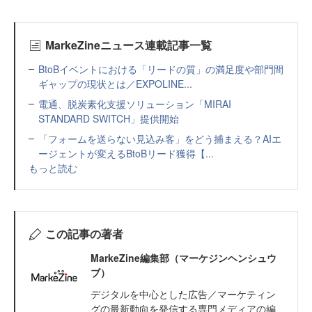
MarkeZineニュース連載記事一覧
BtoBイベントにおける「リードの質」の満足度や部門間
ギャップの現状とは／EXPOLINE...
電通、脱炭素化支援ソリューション「MIRAI
STANDARD SWITCH」提供開始
「フォームを送らない見込み客」をどう捕まえる？AIエ
ージェントが変えるBtoBリード獲得【...
もっと読む
この記事の著者
MarkeZine編集部（マーケジンヘンシュウ
ブ）
デジタルを中心とした広告／マーケティン
グの最新動向を発信する専門メディアの編