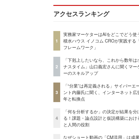
アクセスランキング
実務家マーケターはAIをどこでどう使
1
積水ハウス イノコム CROが実践する「
フレームワーク」
「下剋上したいなら、これから数年は
2
ナスタイム」山口義宏さんに聞くマー
ーのスキルアップ
「“分業”は再定義される」サイバーエ
3
ント内藤氏に聞く、インターネット広告
年と転換点
「何を分析するか」の決定が結果を分
4
る！課題・論点設計と仮説構築における
と人間の役割
なぜショート動画の「CM流用」は成