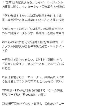
「“分業”は再定義される」サイバーエージェント
内藤氏に聞く、インターネット広告20年と転換点
「何を分析するか」の決定が結果を分ける！課
題・論点設計と仮説構築におけるAIと人間の役割
なぜショート動画の「CM流用」は成果が出ない
のか？購買データが示す、店頭売上を動かす条件
効率化の時代にあえて“超属人化”を選ぶ理由 ア
ナグラム阿部氏が語るAI時代の経営・マネジメン
ト論
一斉配信で終わらせない。LINEを「消費」から
「資産」に変える、カルビーとＵＴグループの設
計思想
広告は劇場からテーマパークへ。細田高広氏に聞
く生活者とブランドの20年とこれからの「問い」
CPI高騰・LTV伸び悩みを打破する ゲーム特化
型リワードUA「Freecash」の実力
ChatGPT広告パイロット参画も Criteoの「エー