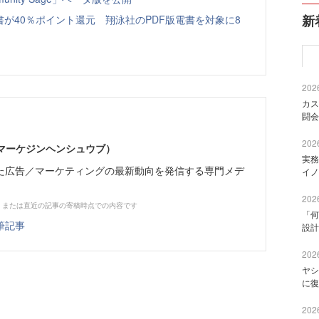
新
書が40％ポイント還元 翔泳社のPDF版電書を対象に8
2026
カス
闘会
2026
部（マーケジンヘンシュウブ）
実務
た広告／マーケティングの最新動向を発信する専門メデ
イノ
2026
、または直近の記事の寄稿時点での内容です
「何
筆記事
設計
2026
ヤシ
に復
2026