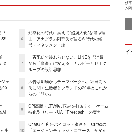
効率
ム阿
う？
効率化の時代にあえて“超属人化”を選ぶ理
5S
6
由 アナグラム阿部氏が語るAI時代の経
営・マネジメント論
イ
ボー
一斉配信で終わらせない。LINEを「消費」
ケタ
7
から「資産」に変える、カルビーとＵＴグ
ループの設計思想
ージェ
広告は劇場からテーマパークへ。細田高広
20
8
氏に聞く生活者とブランドの20年とこれか
らの「問い」
け
CPI高騰・LTV伸び悩みを打破する ゲーム
9
AI
特化型リワードUA「Freecash」の実力
ChatGPT広告パイロット参画も Criteoの
果が出
10
「エージェンティック・コマース」が変え