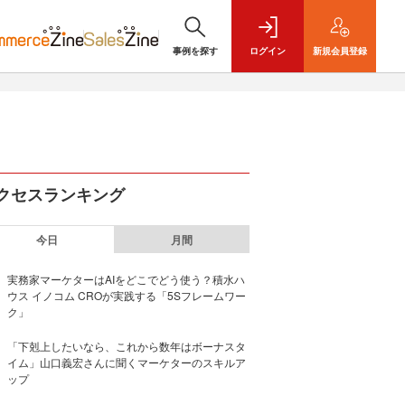
事例を探す
ログイン
新規
会員登録
クセスランキング
今日
月間
実務家マーケターはAIをどこでどう使う？積水ハ
ウス イノコム CROが実践する「5Sフレームワー
ク」
「下剋上したいなら、これから数年はボーナスタ
イム」山口義宏さんに聞くマーケターのスキルア
ップ