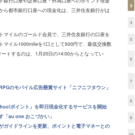
ト銀行口座や証券口座・外為口座へのポイント現金
3
から都市銀行口座への現金化は、三井住友銀行がは
4
トマイルのゴールド会員で、三井住友銀行の口座を
5
イル1000mileを1口として500円で、最低交換数
トするのは、1月20日の14:00からとなってい
6
7
RPGのモバイル広告懸賞サイト「ニフニフタウン」
8
hoo!ポイント」を即日現金化するサービスを開始
au one おこづかい」
9
がガイドラインを更新、ポイントと電子マネーとの
10