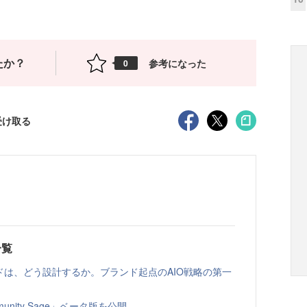
たか？
参考になった
0
受け取る
一覧
ドは、どう設計するか。ブランド起点のAIO戦略の第一
nity Sage」ベータ版を公開