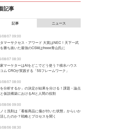
着記事
記事
ニュース
/08/07 09:00
タマーサクセス・アワード 大賞はNEC！天下一武
を勝ち抜いた最強のCSMはfreee青山氏に
/08/07 08:30
家マーケターはAIをどこでどう使う？積水ハウス
コム CROが実践する「5Sフレームワーク」
/08/07 08:00
を分析するか」の決定が結果を分ける！課題・論点
と仮説構築におけるAIと人間の役割
/08/06 09:00
ノミ洗剤は「看板商品に傷が付いた状態」からいか
活したのか？戦略とプロセスを聞く
/08/06 08:30