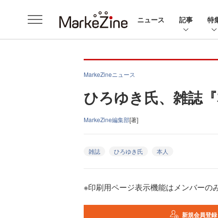
ニュース
記事
特
MarkeZineニュース
ひろゆき氏、雑誌『
MarkeZine編集部
[著]
雑誌
ひろゆき氏
本人
※印刷用ページ表示機能はメンバーの
新規会員登録