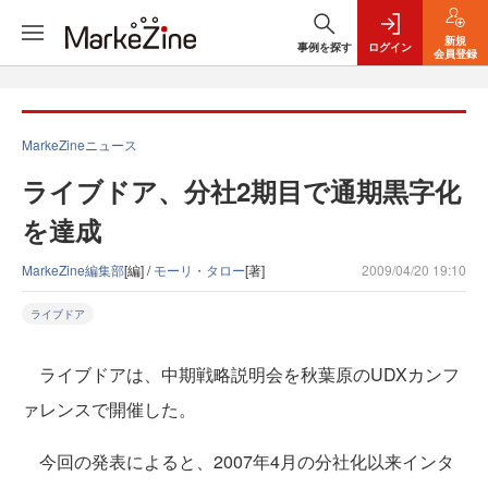
新規
事例を探す
ログイン
会員登録
MarkeZineニュース
ライブドア、分社2期目で通期黒字化
を達成
MarkeZine編集部
[編] /
モーリ・タロー
[著]
2009/04/20 19:10
ライブドア
ライブドアは、中期戦略説明会を秋葉原のUDXカンフ
ァレンスで開催した。
今回の発表によると、2007年4月の分社化以来インタ