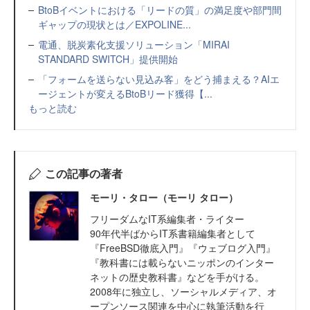
BtoBイベントにおける「リードの質」の満足度や部門間
ギャップの現状とは／EXPOLINE...
電通、脱炭素化支援ソリューション「MIRAI
STANDARD SWITCH」提供開始
「フォームを送らない見込み客」をどう捕まえる？AIエ
ージェントが変えるBtoBリード獲得【...
もっと読む
この記事の著者
モーリ・タロー（モーリ タロー）
フリーダムなIT系編集者・ライター
90年代半ばからIT系書籍編集者として
『FreeBSD徹底入門』『ウェブログ入門』
『教科書には載らないニッポンのインター
ネットの歴史教科書』などを手がける。
2008年に独立し、ソーシャルメディア、オ
ープンソース関連を中心に執筆活動を行