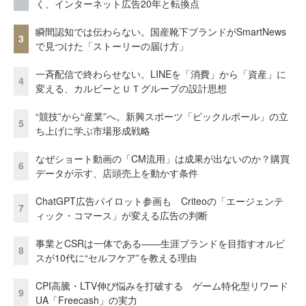
く、インターネット広告20年と転換点
瞬間認知では伝わらない。国産靴下ブランドがSmartNews
3
で見つけた「ストーリーの届け方」
一斉配信で終わらせない。LINEを「消費」から「資産」に
4
変える、カルビーとＵＴグループの設計思想
“競技”から“産業”へ。新興スポーツ「ピックルボール」の立
5
ち上げに学ぶ市場形成戦略
なぜショート動画の「CM流用」は成果が出ないのか？購買
6
データが示す、店頭売上を動かす条件
ChatGPT広告パイロット参画も Criteoの「エージェンテ
7
ィック・コマース」が変える広告の判断
事業とCSRは一体である――生涯ブランドを目指すオルビ
8
スが10代に“セルフケア”を教える理由
CPI高騰・LTV伸び悩みを打破する ゲーム特化型リワード
9
UA「Freecash」の実力