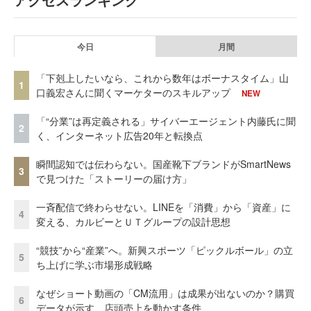
今日
月間
「下剋上したいなら、これから数年はボーナスタイム」山
1
口義宏さんに聞くマーケターのスキルアップ
NEW
「“分業”は再定義される」サイバーエージェント内藤氏に聞
2
く、インターネット広告20年と転換点
瞬間認知では伝わらない。国産靴下ブランドがSmartNews
3
で見つけた「ストーリーの届け方」
一斉配信で終わらせない。LINEを「消費」から「資産」に
4
変える、カルビーとＵＴグループの設計思想
“競技”から“産業”へ。新興スポーツ「ピックルボール」の立
5
ち上げに学ぶ市場形成戦略
なぜショート動画の「CM流用」は成果が出ないのか？購買
6
データが示す、店頭売上を動かす条件