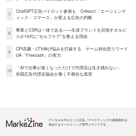
ChatGPT広告パイロット参画も Criteoの「エージェンテ
7
ィック・コマース」が変える広告の判断
事業とCSRは一体である――生涯ブランドを目指すオルビ
8
スが10代に“セルフケア”を教える理由
CPI高騰・LTV伸び悩みを打破する ゲーム特化型リワード
9
UA「Freecash」の実力
「AIで仕事が速くなっただけで代理店は生き残れない」
10
米国広告代理店協会が暴く不都合な真実
デジタルを中心とした広告／マーケティングの最新動向を
発信するマーケティング専門メディアです。