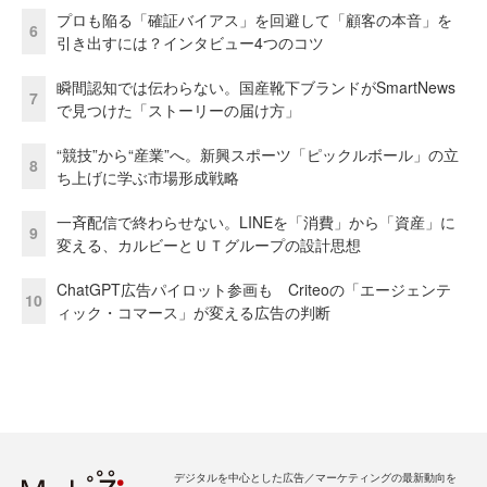
プロも陥る「確証バイアス」を回避して「顧客の本音」を
6
引き出すには？インタビュー4つのコツ
瞬間認知では伝わらない。国産靴下ブランドがSmartNews
7
で見つけた「ストーリーの届け方」
“競技”から“産業”へ。新興スポーツ「ピックルボール」の立
8
ち上げに学ぶ市場形成戦略
一斉配信で終わらせない。LINEを「消費」から「資産」に
9
変える、カルビーとＵＴグループの設計思想
ChatGPT広告パイロット参画も Criteoの「エージェンテ
10
ィック・コマース」が変える広告の判断
デジタルを中心とした広告／マーケティングの最新動向を