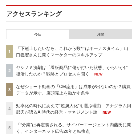
アクセスランキング
今日
月間
「下剋上したいなら、これから数年はボーナスタイム」山
1
口義宏さんに聞くマーケターのスキルアップ
ヤシノミ洗剤は「看板商品に傷が付いた状態」からいかに
2
復活したのか？戦略とプロセスを聞く
NEW
なぜショート動画の「CM流用」は成果が出ないのか？購買
3
データが示す、店頭売上を動かす条件
効率化の時代にあえて“超属人化”を選ぶ理由 アナグラム阿
4
部氏が語るAI時代の経営・マネジメント論
NEW
「“分業”は再定義される」サイバーエージェント内藤氏に聞
5
く、インターネット広告20年と転換点