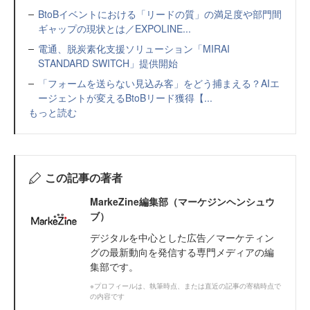
BtoBイベントにおける「リードの質」の満足度や部門間
ギャップの現状とは／EXPOLINE...
電通、脱炭素化支援ソリューション「MIRAI
STANDARD SWITCH」提供開始
「フォームを送らない見込み客」をどう捕まえる？AIエ
ージェントが変えるBtoBリード獲得【...
もっと読む
この記事の著者
MarkeZine編集部（マーケジンヘンシュウ
ブ）
デジタルを中心とした広告／マーケティン
グの最新動向を発信する専門メディアの編
集部です。
※プロフィールは、執筆時点、または直近の記事の寄稿時点で
の内容です