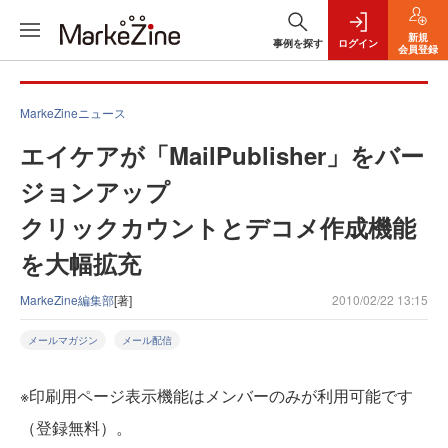
新規
事例を探す
ログイン
会員登録
MarkeZineニュース
エイケアが「MailPublisher」をバー
ジョンアップ
クリックカウントとデコメ作成機能
を大幅拡充
MarkeZine編集部
[著]
2010/02/22 13:15
メールマガジン
メール配信
※印刷用ページ表示機能はメンバーのみが利用可能です
（登録無料）。