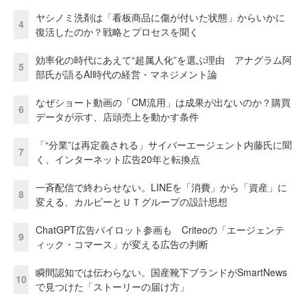
ヤシノミ洗剤は「看板商品に傷が付いた状態」からいかに
4
復活したのか？戦略とプロセスを聞く
効率化の時代にあえて“超属人化”を選ぶ理由 アナグラム阿
5
部氏が語るAI時代の経営・マネジメント論
なぜショート動画の「CM流用」は成果が出ないのか？購買
6
データが示す、店頭売上を動かす条件
「“分業”は再定義される」サイバーエージェント内藤氏に聞
7
く、インターネット広告20年と転換点
一斉配信で終わらせない。LINEを「消費」から「資産」に
8
変える、カルビーとＵＴグループの設計思想
ChatGPT広告パイロット参画も Criteoの「エージェンテ
9
ィック・コマース」が変える広告の判断
瞬間認知では伝わらない。国産靴下ブランドがSmartNews
10
で見つけた「ストーリーの届け方」