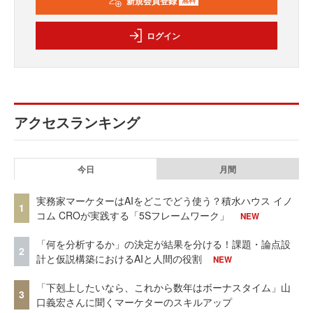
新規会員登録
無料
ログイン
アクセスランキング
今日
月間
実務家マーケターはAIをどこでどう使う？積水ハウス イノ
1
コム CROが実践する「5Sフレームワーク」
NEW
「何を分析するか」の決定が結果を分ける！課題・論点設
2
計と仮説構築におけるAIと人間の役割
NEW
「下剋上したいなら、これから数年はボーナスタイム」山
3
口義宏さんに聞くマーケターのスキルアップ