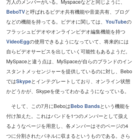
万人のメンバーがいる。Myspaceなどと同じように、
BeboTV
と呼ばれるビデオ共有機能や音楽共有、ブログ
などの機能を持ってる。ビデオに関しては、
YouTube
の
フラッシュビデオやオンラインビデオ編集機能を持つ
VideoEgg
の使用できるようになっていて、将来的には
自らビデオサービスを出していく可能性もあるようだ。
MySpaceと違う点は、MySpaceが自らのブランドのイン
スタントメッセンジャーを提供しているのに対し、Bebo
では
Skype
とインテグレートしており、オンライン状態
かどうかが、Skypeを使ってわかるようになっている。
そして、この7月にBeboは
Bebo Bands
という機能を
付け加えた。これはバンドを1つのメンバーとして扱え
るようなページを用意し、各メンバーはそのページの4
つに分割されたパネルに収まるというものである。さら