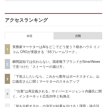
アクセスランキング
今日
月間
実務家マーケターはAIをどこでどう使う？積水ハウス イノ
1
コム CROが実践する「5Sフレームワーク」
瞬間認知では伝わらない。国産靴下ブランドがSmartNews
2
で見つけた「ストーリーの届け方」
「下剋上したいなら、これから数年はボーナスタイム」山
3
口義宏さんに聞くマーケターのスキルアップ
「“分業”は再定義される」サイバーエージェント内藤氏に聞
4
く、インターネット広告20年と転換点
「何を分析するか」の決定が結果を分ける！課題・論点設