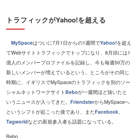
トラフィックがYahoo!を超える
MySpace
はついに7月1日からの1週間で
Yahoo!
を超え
てWebサイトトラフィックでトップになり、8月頭には1
億人のメンバープロファイルを記録し、今も毎週50万の
新しいメンバーが増えているという。ところがその同じ
時期に、イギリスでMySpaceのトラフィックを別のソー
シャルネットワークサイト
Bebo
が一週間ほど抜いたと
いうニュースが入ってきた。
Friendster
からMySpaceへ
というシフトが起こった後であり、また
Facebook
、
Tagworld
などの新規参入者も話題になっている。
Bebo