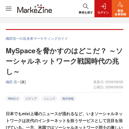
新規
事例を探す
ログイン
会員登録
織田浩一の近未来マーケティングガイド
MySpaceを脅かすのはどこだ？ ～ソ
ーシャルネットワーク戦国時代の兆
し～
織田 浩一
[著]
更新日: 2006/09/06
公開日: 2006/09/06
Web2.0
メディア
トレンド
海外情報
日本でもmixi上場のニュースが流れるなど、いまソーシャルネッ
トワークは次代のインターネットを担うサービスとして注目を浴
びている。一方、米国ではソーシャルネットワーク同士の激しい