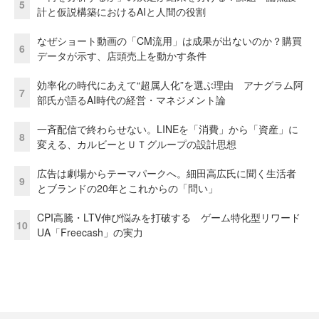
5
計と仮説構築におけるAIと人間の役割
なぜショート動画の「CM流用」は成果が出ないのか？購買
6
データが示す、店頭売上を動かす条件
効率化の時代にあえて“超属人化”を選ぶ理由 アナグラム阿
7
部氏が語るAI時代の経営・マネジメント論
一斉配信で終わらせない。LINEを「消費」から「資産」に
8
変える、カルビーとＵＴグループの設計思想
広告は劇場からテーマパークへ。細田高広氏に聞く生活者
9
とブランドの20年とこれからの「問い」
CPI高騰・LTV伸び悩みを打破する ゲーム特化型リワード
10
UA「Freecash」の実力