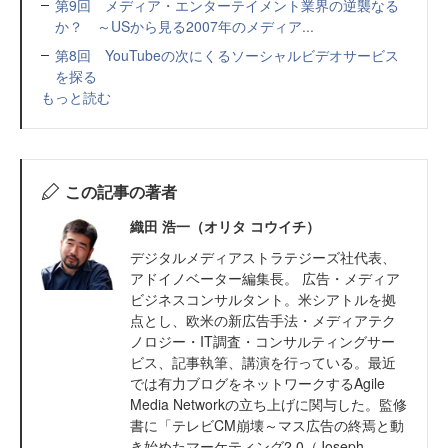
第9回 メディア・エンターテイメント業界の逆襲なる
か？ ～USから見る2007年のメディア...
第8回 YouTubeの次にくるソーシャルビデオサービス
を探る
もっと読む
この記事の著者
織田 浩一（オリタ コウイチ）
デジタルメディアストラテジーズ社代表、
アドイノベーター編集長。 広告・メディア
ビジネスコンサルタント。米シアトルを拠
点とし、欧米の新広告手法・メディアテク
ノロジー・IT調査・コンサルティングサー
ビス、記事執筆、講演を行っている。最近
では有力ブログをネットワークするAgile
Media Networkの立ち上げに関与した。監修
書に「テレビCM崩壊～マス広告の終焉と動
き始めたマーケティング2.0（Joseph...