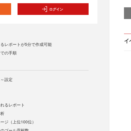
ログイン
イ
るレポートが5分で作成可能
までの手順
み～設定
されるレポート
分析
ージ（上位100位）
ドのゴール貢献数