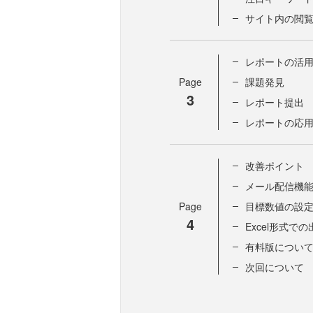
サイト内の閲
レポートの活
Page
課題発見
3
レポート提出
レポートの応
改善ポイント
メール配信機
Page
目標数値の設
4
Excel形式での
有料版につい
次回について