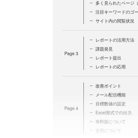
多く見られたページ（
注目キーワードのゴ
サイト内の閲覧状況
レポートの活用方法
課題発見
Page
3
レポート提出
レポートの応用
改善ポイント
メール配信機能
目標数値の設定
Page
4
Excel形式での出力
有料版について
次回について