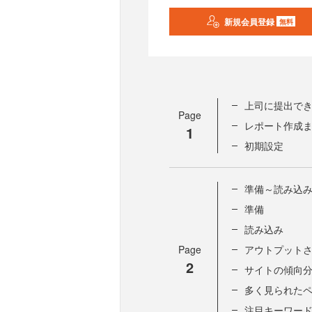
新規会員登録
無料
上司に提出でき
Page
レポート作成
1
初期設定
準備～読み込
準備
読み込み
Page
アウトプット
2
サイトの傾向
多く見られたペ
注目キーワー