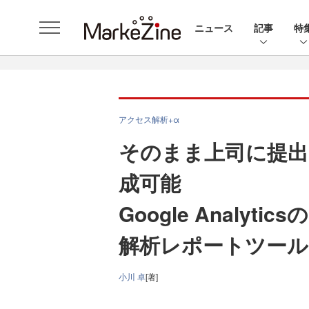
ニュース
記事
特
アクセス解析+α
そのまま上司に提出
成可能
Google Analy
解析レポートツール「
小川 卓
[著]