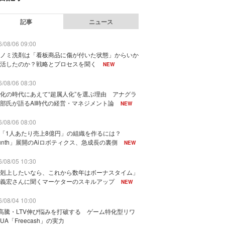
記事
ニュース
/08/06 09:00
ノミ洗剤は「看板商品に傷が付いた状態」からいか
活したのか？戦略とプロセスを聞く
NEW
/08/06 08:30
化の時代にあえて“超属人化”を選ぶ理由 アナグラ
部氏が語るAI時代の経営・マネジメント論
NEW
/08/06 08:00
で「1人あたり売上8億円」の組織を作るには？
unth」展開のAiロボティクス、急成長の裏側
NEW
/08/05 10:30
剋上したいなら、これから数年はボーナスタイム」
義宏さんに聞くマーケターのスキルアップ
NEW
/08/04 10:00
I高騰・LTV伸び悩みを打破する ゲーム特化型リワ
UA「Freecash」の実力