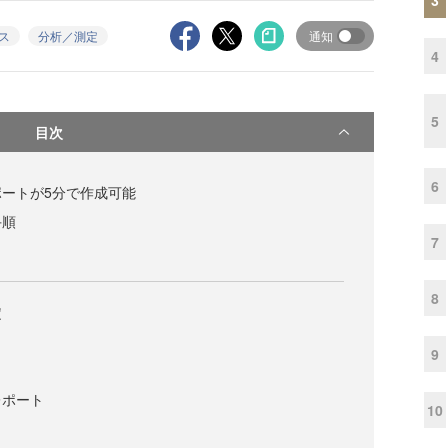
クス
分析／測定
通知
4
5
目次
6
ートが5分で作成可能
手順
7
8
定
9
レポート
10