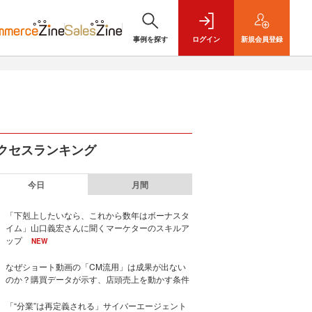
事例を探す
ログイン
新規
会員登録
クセスランキング
今日
月間
「下剋上したいなら、これから数年はボーナスタ
イム」山口義宏さんに聞くマーケターのスキルア
ップ
NEW
なぜショート動画の「CM流用」は成果が出ない
のか？購買データが示す、店頭売上を動かす条件
「“分業”は再定義される」サイバーエージェント