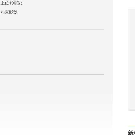
上位100位）
ール貢献数
新