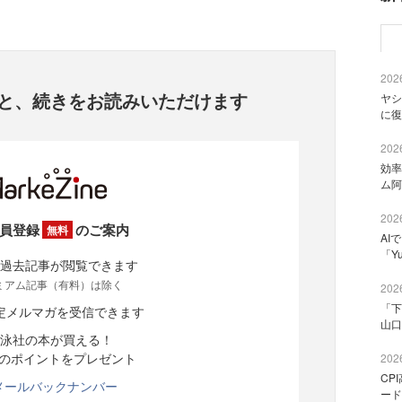
2026
と、
続きをお読みいただけます
ヤシ
に復
2026
効率
ム阿
2026
員登録
のご案内
無料
AI
「Y
過去記事が閲覧できます
ミアム記事（有料）は除く
2026
「下
定メルマガを受信できます
山口
泳社の本が買える！
分のポイントをプレゼント
2026
CP
メールバックナンバー
ード