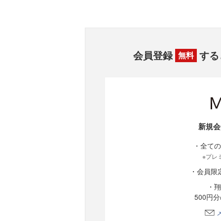
会員登録
する
無料
新規会
・全ての
※プレ
・会員限
・翔
500円