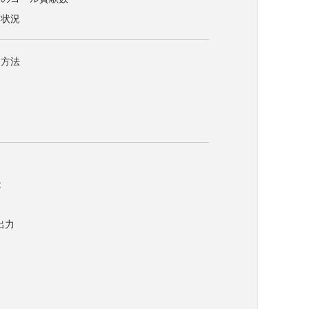
覧状況
用方法
用
能
定
出力
て