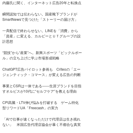
内藤氏に聞く、インターネット広告20年と転換点
瞬間認知では伝わらない。国産靴下ブランドが
SmartNewsで見つけた「ストーリーの届け方」
一斉配信で終わらせない。LINEを「消費」から
「資産」に変える、カルビーとＵＴグループの設
計思想
“競技”から“産業”へ。新興スポーツ「ピックルボー
ル」の立ち上げに学ぶ市場形成戦略
ChatGPT広告パイロット参画も Criteoの「エー
ジェンティック・コマース」が変える広告の判断
事業とCSRは一体である――生涯ブランドを目指
すオルビスが10代に“セルフケア”を教える理由
CPI高騰・LTV伸び悩みを打破する ゲーム特化
型リワードUA「Freecash」の実力
「AIで仕事が速くなっただけで代理店は生き残れ
ない」 米国広告代理店協会が暴く不都合な真実