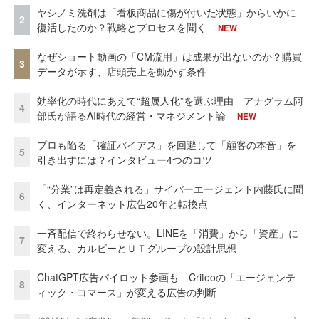
ヤシノミ洗剤は「看板商品に傷が付いた状態」からいかに
2
復活したのか？戦略とプロセスを聞く
NEW
なぜショート動画の「CM流用」は成果が出ないのか？購買
3
データが示す、店頭売上を動かす条件
効率化の時代にあえて“超属人化”を選ぶ理由 アナグラム阿
4
部氏が語るAI時代の経営・マネジメント論
NEW
プロも陥る「確証バイアス」を回避して「顧客の本音」を
5
引き出すには？インタビュー4つのコツ
「“分業”は再定義される」サイバーエージェント内藤氏に聞
6
く、インターネット広告20年と転換点
一斉配信で終わらせない。LINEを「消費」から「資産」に
7
変える、カルビーとＵＴグループの設計思想
ChatGPT広告パイロット参画も Criteoの「エージェンテ
8
ィック・コマース」が変える広告の判断