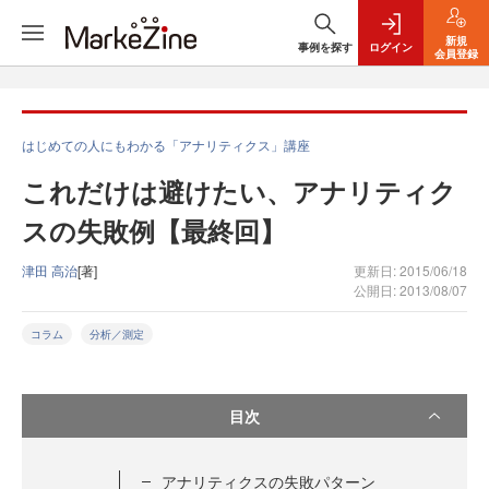
新規
事例を探す
ログイン
会員登録
はじめての人にもわかる「アナリティクス」講座
これだけは避けたい、アナリティク
スの失敗例【最終回】
津田 高治
[著]
更新日: 2015/06/18
公開日: 2013/08/07
コラム
分析／測定
目次
アナリティクスの失敗パターン