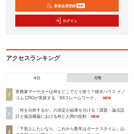
新規会員登録
無料
ログイン
アクセスランキング
今日
月間
実務家マーケターはAIをどこでどう使う？積水ハウス イノ
1
コム CROが実践する「5Sフレームワーク」
NEW
「何を分析するか」の決定が結果を分ける！課題・論点設
2
計と仮説構築におけるAIと人間の役割
NEW
「下剋上したいなら、これから数年はボーナスタイム」山
3