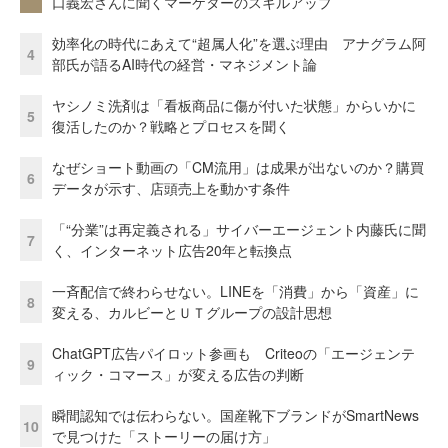
口義宏さんに聞くマーケターのスキルアップ
効率化の時代にあえて“超属人化”を選ぶ理由 アナグラム阿
4
部氏が語るAI時代の経営・マネジメント論
ヤシノミ洗剤は「看板商品に傷が付いた状態」からいかに
5
復活したのか？戦略とプロセスを聞く
なぜショート動画の「CM流用」は成果が出ないのか？購買
6
データが示す、店頭売上を動かす条件
「“分業”は再定義される」サイバーエージェント内藤氏に聞
7
く、インターネット広告20年と転換点
一斉配信で終わらせない。LINEを「消費」から「資産」に
8
変える、カルビーとＵＴグループの設計思想
ChatGPT広告パイロット参画も Criteoの「エージェンテ
9
ィック・コマース」が変える広告の判断
瞬間認知では伝わらない。国産靴下ブランドがSmartNews
10
で見つけた「ストーリーの届け方」