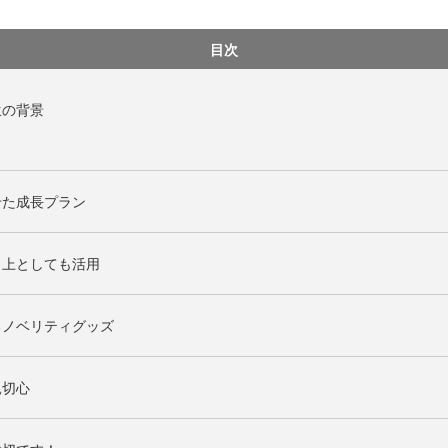
目次
生の背景
せた成長プラン
向上としても活用
るノベリティグッズ
親切心