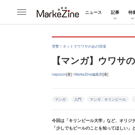
ニュース
記事
特
突撃！ネットでウワサのあの現場
【マンガ】ウワサの
napocon
[著] /
MarkeZine編集部
[著]
マンガ
入門
マンガ キリンビール
今回は「キリンビール大学」など、オリジ
「少しでもビールのことを知ってほしい」