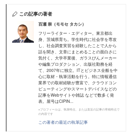
この記事の著者
百瀬 崇（モモセ タカシ）
フリーライター・エディター。東京都出
身、茨城県育ち。学生時代に社会学を専攻
し、社会調査実習を経験したことで人から
話を聞き、文章にまとめることの面白さに
気付く。大学卒業後、ガラスびんメーカー
や編集プロダクション、出版社勤務を経
て、2007年に独立。ITとビジネス全般を中
心に取材・執筆活動を行う。特に情報通信
業界での取材経験が豊富で、クラウドコン
ピューティングやスマートデバイスなどの
記事をWebサイトや雑誌 などで数多く発
表。屋号はCIPIN...
※プロフィールは、執筆時点、または直近の記事の寄稿時点で
の内容です
この著者の最近の執筆記事