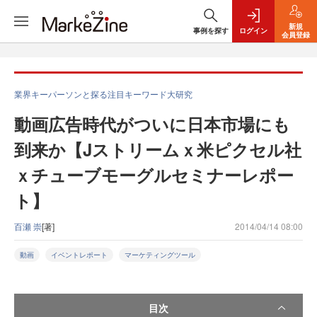
新規
事例を探す
ログイン
会員登録
業界キーパーソンと探る注目キーワード大研究
動画広告時代がついに日本市場にも
到来か【Jストリームｘ米ピクセル社
ｘチューブモーグルセミナーレポー
ト】
百瀬 崇
[著]
2014/04/14 08:00
動画
イベントレポート
マーケティングツール
目次