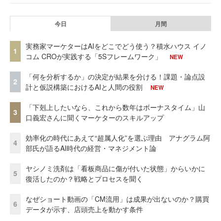
今日
月間
実務家マーケターはAIをどこでどう使う？積水ハウス イノ
1
コム CROが実践する「5Sフレームワーク」
NEW
「何を分析するか」の決定が結果を分ける！課題・論点設
2
計と仮説構築におけるAIと人間の役割
NEW
「下剋上したいなら、これから数年はボーナスタイム」山
3
口義宏さんに聞くマーケターのスキルアップ
効率化の時代にあえて“超属人化”を選ぶ理由 アナグラム阿
4
部氏が語るAI時代の経営・マネジメント論
ヤシノミ洗剤は「看板商品に傷が付いた状態」からいかに
5
復活したのか？戦略とプロセスを聞く
なぜショート動画の「CM流用」は成果が出ないのか？購買
6
データが示す、店頭売上を動かす条件