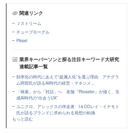
関連リンク
Ｊストリーム
チューブモーグル
Piksel
業界キーパーソンと探る注目キーワード大研究
連載記事一覧
効率化の時代にあえて“超属人化”を選ぶ理由 アナグラ
ム阿部氏が語るAI時代の経営・マネジメ...
「検索」から「対話」へ 老舗『Rtoaster』が描く、生
成AI時代の“出会うUX”
ユニクロ、アシックスの伴走者 I＆COレイ・イナモト
氏が語るブランドに求められる発想の転換
もっと読む