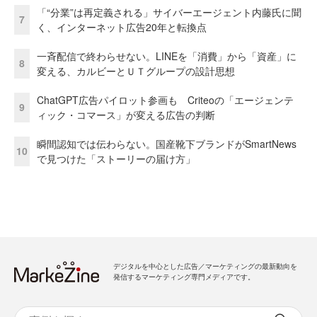
「“分業”は再定義される」サイバーエージェント内藤氏に聞
7
く、インターネット広告20年と転換点
一斉配信で終わらせない。LINEを「消費」から「資産」に
8
変える、カルビーとＵＴグループの設計思想
ChatGPT広告パイロット参画も Criteoの「エージェンテ
9
ィック・コマース」が変える広告の判断
瞬間認知では伝わらない。国産靴下ブランドがSmartNews
10
で見つけた「ストーリーの届け方」
デジタルを中心とした広告／マーケティングの最新動向を
発信するマーケティング専門メディアです。