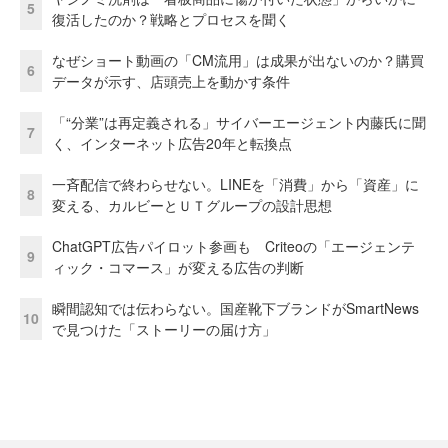
5
復活したのか？戦略とプロセスを聞く
なぜショート動画の「CM流用」は成果が出ないのか？購買
6
データが示す、店頭売上を動かす条件
「“分業”は再定義される」サイバーエージェント内藤氏に聞
7
く、インターネット広告20年と転換点
一斉配信で終わらせない。LINEを「消費」から「資産」に
8
変える、カルビーとＵＴグループの設計思想
ChatGPT広告パイロット参画も Criteoの「エージェンテ
9
ィック・コマース」が変える広告の判断
瞬間認知では伝わらない。国産靴下ブランドがSmartNews
10
で見つけた「ストーリーの届け方」