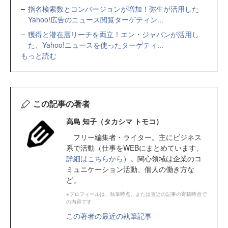
指名検索数とコンバージョンが増加！弥生が活用した
Yahoo!広告のニュース閲覧ターゲティン...
獲得と潜在層リーチを両立！エン・ジャパンが活用し
た、Yahoo!ニュースを使ったターゲティ...
もっと読む
この記事の著者
高島 知子（タカシマ トモコ）
フリー編集者・ライター。主にビジネス
系で活動（仕事をWEBにまとめています、
詳細はこちらから
）。関心領域は企業のコ
ミュニケーション活動、個人の働き方な
ど。
※プロフィールは、執筆時点、または直近の記事の寄稿時点で
の内容です
この著者の最近の執筆記事