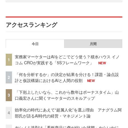
アクセスランキング
今日
月間
実務家マーケターはAIをどこでどう使う？積水ハウス イノ
1
コム CROが実践する「5Sフレームワーク」
NEW
「何を分析するか」の決定が結果を分ける！課題・論点設
2
計と仮説構築におけるAIと人間の役割
NEW
「下剋上したいなら、これから数年はボーナスタイム」山
3
口義宏さんに聞くマーケターのスキルアップ
効率化の時代にあえて“超属人化”を選ぶ理由 アナグラム阿
4
部氏が語るAI時代の経営・マネジメント論
ヤシノミ洗剤は「看板商品に傷が付いた状態」からいかに