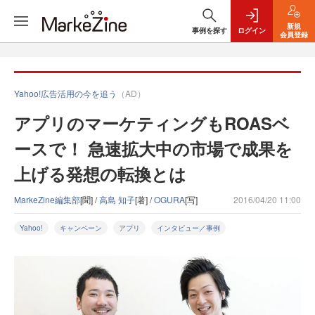
新規
事例を探す
ログイン
会員登録
Yahoo!広告活用の今を追う
（AD）
アプリのマーケティングもROASベ
ースで！ 急速拡大中の市場で成果を
上げる発想の転換とは
MarkeZine編集部
[聞] /
高島 知子
[著] /
OGURA
[写]
2016/04/20 11:00
Yahoo!
キャンペーン
アプリ
インタビュー／事例