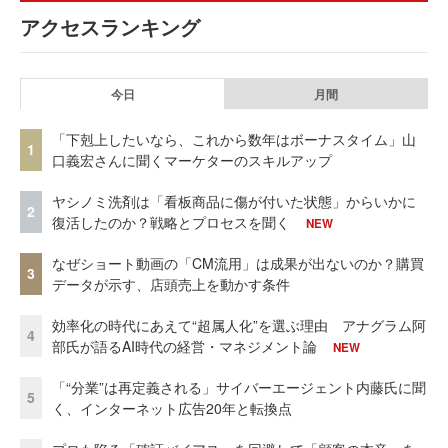
アクセスランキング
今日
月間
「下剋上したいなら、これから数年はボーナスタイム」山
1
口義宏さんに聞くマーケターのスキルアップ
ヤシノミ洗剤は「看板商品に傷が付いた状態」からいかに
2
復活したのか？戦略とプロセスを聞く
NEW
なぜショート動画の「CM流用」は成果が出ないのか？購買
3
データが示す、店頭売上を動かす条件
効率化の時代にあえて“超属人化”を選ぶ理由 アナグラム阿
4
部氏が語るAI時代の経営・マネジメント論
NEW
「“分業”は再定義される」サイバーエージェント内藤氏に聞
5
く、インターネット広告20年と転換点