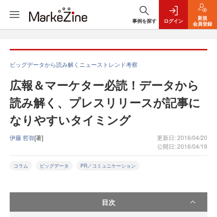
新規
事例を探す
ログイン
会員登録
ビッグデータから読み解くニューストレンド考察
広報＆マーケター必読！データから
読み解く、プレスリリースが記事に
なりやすいタイミング
伊藤 哲弥
[著]
更新日: 2016/04/20
公開日: 2016/04/19
コラム
ビッグデータ
PR／コミュニケーション
目次