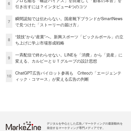
プロも陥る「確証バイアス」を回避して「顧客の本音」を
6
引き出すには？インタビュー4つのコツ
瞬間認知では伝わらない。国産靴下ブランドがSmartNews
7
で見つけた「ストーリーの届け方」
“競技”から“産業”へ。新興スポーツ「ピックルボール」の立
8
ち上げに学ぶ市場形成戦略
一斉配信で終わらせない。LINEを「消費」から「資産」に
9
変える、カルビーとＵＴグループの設計思想
ChatGPT広告パイロット参画も Criteoの「エージェンテ
10
ィック・コマース」が変える広告の判断
デジタルを中心とした広告／マーケティングの最新動向を
発信するマーケティング専門メディアです。